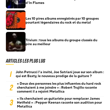
d’In Flames
Les 10 pires albums enregistrés par 10 groupes
pourtant légendaires du rock et du metal
Trivium : tous les albums du groupe classés du
pire au meilleur
Articles les plus lus
1
John Petrucci l’a invité, Joe Satriani joue sur son album :
qui est Baxty, le nouveau prodige de la guitare ?
« Deux des personnes les plus influentes du hard rock
2
cherchaient à me joindre » : Robert Trujillo raconte
comment il a rejoint Metallica
« Ils cherchaient un guitariste pour remplacer James
3
Hetfield » : Pepper Keenan raconte son audition pour
Metallica