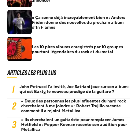
annoncer
« Ça sonne déjà incroyablement bien » : Anders
Fridén donne des nouvelles du prochain album
d’In Flames
Les 10 pires albums enregistrés par 10 groupes
pourtant légendaires du rock et du metal
Articles les plus lus
1
John Petrucci l’a invité, Joe Satriani joue sur son album :
qui est Baxty, le nouveau prodige de la guitare ?
« Deux des personnes les plus influentes du hard rock
2
cherchaient à me joindre » : Robert Trujillo raconte
comment il a rejoint Metallica
« Ils cherchaient un guitariste pour remplacer James
3
Hetfield » : Pepper Keenan raconte son audition pour
Metallica