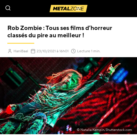
Menu
Rob Zombie : Tous ses films d’horreur
classés du pire au meilleur !
(Mis à jour le
)
HaniBaal
23/10/2021
à 16h01
Lecture 1 min.
© Natalia Kempin, Shutterstock.com