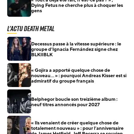
« Tout a déjà été fait, n’est-ce pas ? » ;
Dying Fetus ne cherche plus à choquer les
gens
L'actu Death Metal
Decessus passe à la vitesse supérieure : le
groupe d’Ignacia Fernández signe chez
BLKIIBLK
« Gojira a apporté quelque chose de
nouveau… » : pourquoi Andreas Kisser est si
admiratif du groupe français
Belphegor boucle son treizième album :
neuf titres annoncés pour 2027
« Ils venaient de créer quelque chose de
totalement nouveau » : pour l’anniversaire
de James Hetfield, Jeff Becerra se souvient