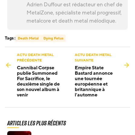
Adrien Duffour est rédacteur en chef de
MetalZone, spécialiste metal progressif,
metalcore et death metal mélodique.
Tags :
Death Metal
Dying Fetus
ACTU DEATH METAL
ACTU DEATH METAL
PRÉCÉDENTE
SUIVANTE
Cannibal Corpse
Empire State
publie Summoned
Bastard annonce
For Sacrifice, le
une tournée
deuxième single de
européenne et
son nouvel album à
britannique à
venir
l’automne
Articles les plus récents