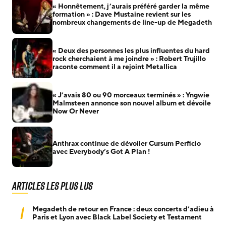
« Honnêtement, j’aurais préféré garder la même
formation » : Dave Mustaine revient sur les
nombreux changements de line-up de Megadeth
« Deux des personnes les plus influentes du hard
rock cherchaient à me joindre » : Robert Trujillo
raconte comment il a rejoint Metallica
« J’avais 80 ou 90 morceaux terminés » : Yngwie
Malmsteen annonce son nouvel album et dévoile
Now Or Never
Anthrax continue de dévoiler Cursum Perficio
avec Everybody’s Got A Plan !
Articles les plus lus
1
Megadeth de retour en France : deux concerts d’adieu à
Paris et Lyon avec Black Label Society et Testament