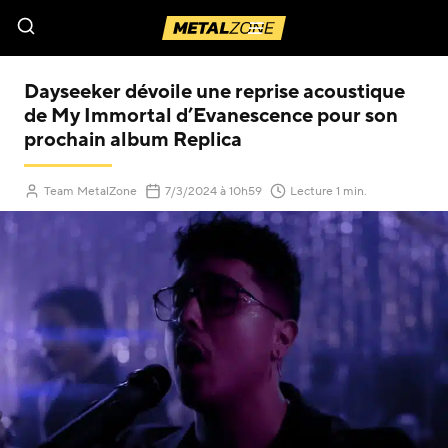
Menu
Dayseeker dévoile une reprise acoustique
de My Immortal d’Evanescence pour son
prochain album Replica
(Mis à jour le
)
Team MetalZone
7/3/2024
à 10h59
Lecture 1 min.