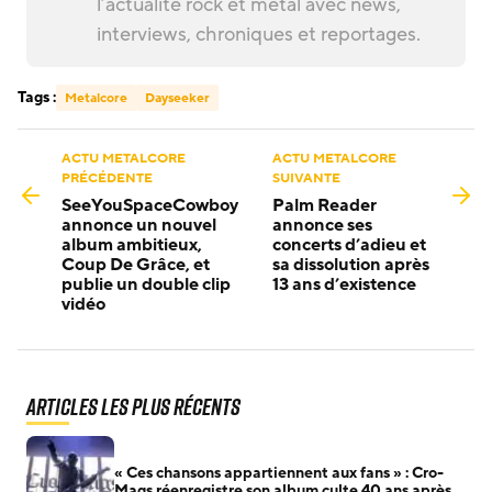
l’actualité rock et metal avec news,
interviews, chroniques et reportages.
Tags :
Metalcore
Dayseeker
ACTU METALCORE
ACTU METALCORE
PRÉCÉDENTE
SUIVANTE
SeeYouSpaceCowboy
Palm Reader
annonce un nouvel
annonce ses
album ambitieux,
concerts d’adieu et
Coup De Grâce, et
sa dissolution après
publie un double clip
13 ans d’existence
vidéo
Articles les plus récents
« Ces chansons appartiennent aux fans » : Cro-
Mags réenregistre son album culte 40 ans après