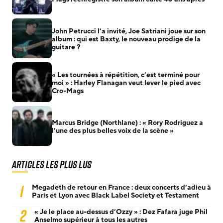
John Petrucci l’a invité, Joe Satriani joue sur son
album : qui est Baxty, le nouveau prodige de la
guitare ?
« Les tournées à répétition, c’est terminé pour
moi » : Harley Flanagan veut lever le pied avec
Cro-Mags
Marcus Bridge (Northlane) : « Rory Rodriguez a
l’une des plus belles voix de la scène »
Articles les plus lus
1
Megadeth de retour en France : deux concerts d’adieu à
Paris et Lyon avec Black Label Society et Testament
2
« Je le place au-dessus d’Ozzy » : Dez Fafara juge Phil
Anselmo supérieur à tous les autres