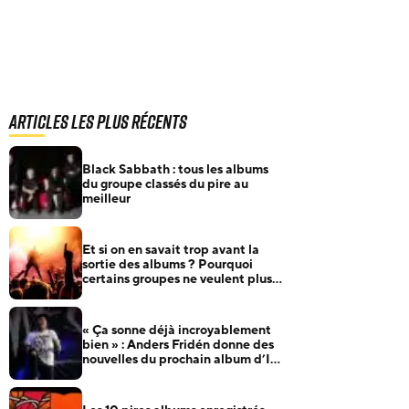
Articles les plus récents
Black Sabbath : tous les albums
du groupe classés du pire au
meilleur
Et si on en savait trop avant la
sortie des albums ? Pourquoi
certains groupes ne veulent plus
rien annoncer
« Ça sonne déjà incroyablement
bien » : Anders Fridén donne des
nouvelles du prochain album d’In
Flames