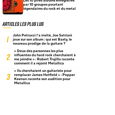
Les 10 pires albums enregistrés
par 10 groupes pourtant
légendaires du rock et du metal
Articles les plus lus
John Petrucci l’a invité, Joe Satriani
1
joue sur son album : qui est Baxty, le
nouveau prodige de la guitare ?
« Deux des personnes les plus
2
influentes du hard rock cherchaient à
me joindre » : Robert Trujillo raconte
comment il a rejoint Metallica
« Ils cherchaient un guitariste pour
3
remplacer James Hetfield » : Pepper
Keenan raconte son audition pour
Metallica