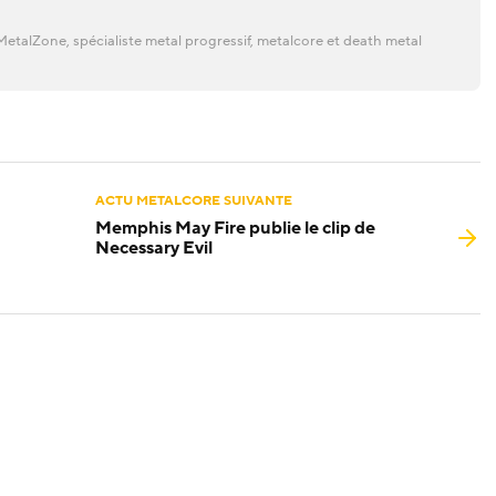
etalZone, spécialiste metal progressif, metalcore et death metal
ACTU METALCORE SUIVANTE
Memphis May Fire publie le clip de
Necessary Evil