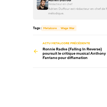
Adrien Duffour
Rédacteur en chef
Adrien Duffour est rédacteur en chef de M
mélodique.
Tags :
Metalcore
Wage War
ACTU METALCORE PRÉCÉDENTE
Ronnie Radke (Falling In Reverse)
poursuit le critique musical Anthony
Fantano pour diffamation