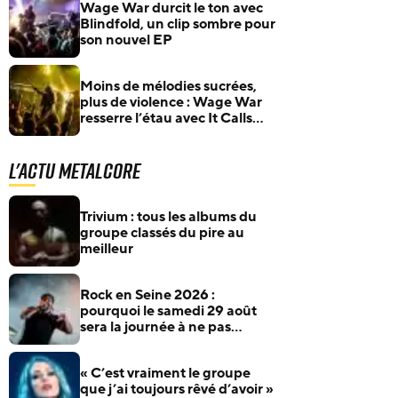
Wage War durcit le ton avec
Blindfold, un clip sombre pour
son nouvel EP
Moins de mélodies sucrées,
plus de violence : Wage War
resserre l’étau avec It Calls
Me By Name
L'actu Metalcore
Trivium : tous les albums du
groupe classés du pire au
meilleur
Rock en Seine 2026 :
pourquoi le samedi 29 août
sera la journée à ne pas
manquer pour les fans de
rock et de metal
« C’est vraiment le groupe
que j’ai toujours rêvé d’avoir »