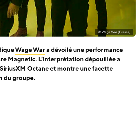
© Wage War (Presse)
dique
Wage War
a dévoilé une performance
tre Magnetic. L’interprétation dépouillée a
r SiriusXM Octane et montre une facette
on du groupe.