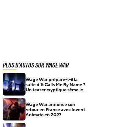
Plus d'actus sur Wage War
Wage War prépare-t-il la
suite d’It Calls Me By Name ?
Un teaser cryptique sème le
doute
Wage War annonce son
retour en France avec Invent
Animate en 2027