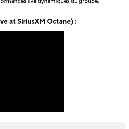
erformances live dynamiques du groupe.
e at SiriusXM Octane) :