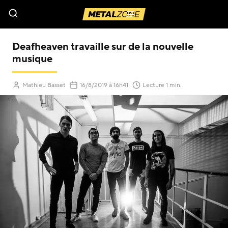
Menu
Deafheaven travaille sur de la nouvelle
musique
(Mis à jour le
)
Mathieu Basset
16/8/2019
à 16h41
Lecture 1 min.