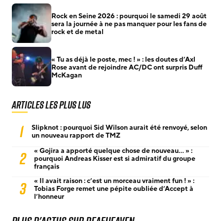
Rock en Seine 2026 : pourquoi le samedi 29 août
sera la journée à ne pas manquer pour les fans de
rock et de metal
« Tu as déjà le poste, mec ! » : les doutes d’Axl
Rose avant de rejoindre AC/DC ont surpris Duff
McKagan
Articles les plus lus
1
Slipknot : pourquoi Sid Wilson aurait été renvoyé, selon
un nouveau rapport de TMZ
« Gojira a apporté quelque chose de nouveau… » :
2
pourquoi Andreas Kisser est si admiratif du groupe
français
« Il avait raison : c’est un morceau vraiment fun ! » :
3
Tobias Forge remet une pépite oubliée d’Accept à
l’honneur
Plus d'actus sur Deafheaven