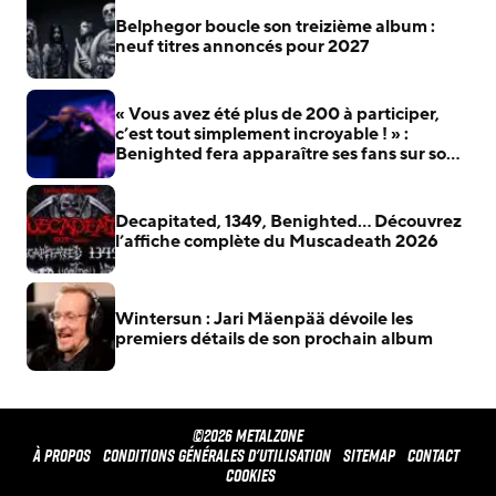
Belphegor boucle son treizième album :
neuf titres annoncés pour 2027
« Vous avez été plus de 200 à participer,
c’est tout simplement incroyable ! » :
Benighted fera apparaître ses fans sur son
prochain album
Decapitated, 1349, Benighted… Découvrez
l’affiche complète du Muscadeath 2026
Wintersun : Jari Mäenpää dévoile les
premiers détails de son prochain album
©2026 METALZONE
À propos
Conditions générales d'utilisation
Sitemap
Contact
Cookies