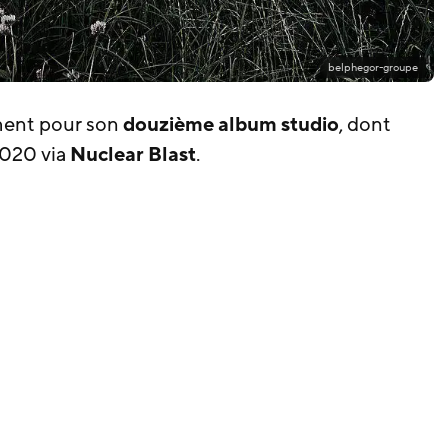
belphegor-groupe
ent pour son
douzième album studio
, dont
 2020 via
Nuclear Blast
.