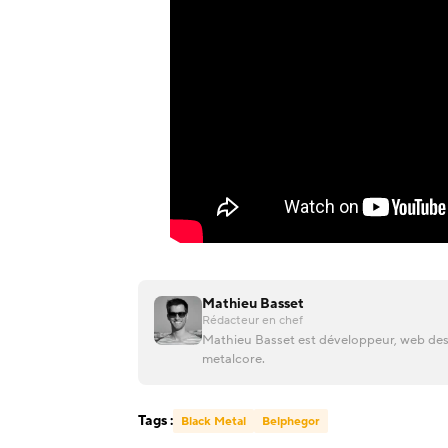
Mathieu Basset
Rédacteur en chef
Mathieu Basset est développeur, web desi
metalcore.
Tags :
Black Metal
Belphegor