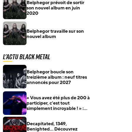
Belphegor prévoit de sortir
son nouvel album en juin
2020
Belphegor travaille sur son
nouvel album
L'actu Black Metal
Belphegor boucle son
treizième album : neuf titres
annoncés pour 2027
« Vous avez été plus de 200 à
participer, c’est tout
simplement incroyable ! » :
Benighted fera apparaître ses
fans sur son prochain album
Decapitated, 1349,
Benighted… Découvrez