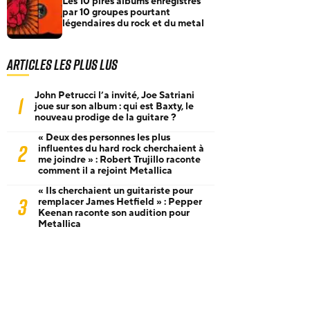
Les 10 pires albums enregistrés
par 10 groupes pourtant
légendaires du rock et du metal
Articles les plus lus
John Petrucci l’a invité, Joe Satriani
1
joue sur son album : qui est Baxty, le
nouveau prodige de la guitare ?
« Deux des personnes les plus
2
influentes du hard rock cherchaient à
me joindre » : Robert Trujillo raconte
comment il a rejoint Metallica
« Ils cherchaient un guitariste pour
3
remplacer James Hetfield » : Pepper
Keenan raconte son audition pour
Metallica