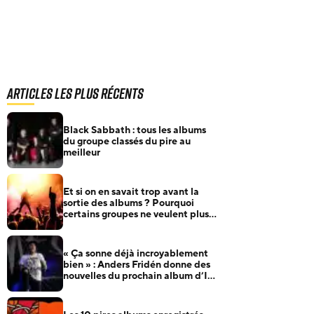
Articles les plus récents
Black Sabbath : tous les albums
du groupe classés du pire au
meilleur
Et si on en savait trop avant la
sortie des albums ? Pourquoi
certains groupes ne veulent plus
rien annoncer
« Ça sonne déjà incroyablement
bien » : Anders Fridén donne des
nouvelles du prochain album d’In
Flames