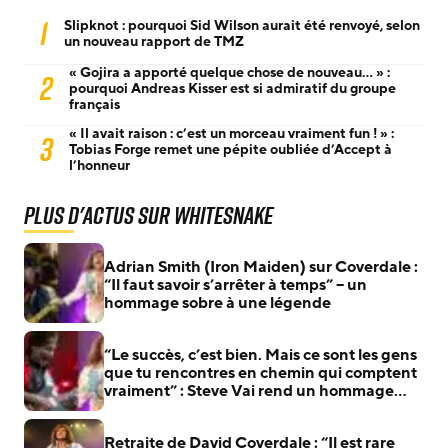
1
Slipknot : pourquoi Sid Wilson aurait été renvoyé, selon
un nouveau rapport de TMZ
« Gojira a apporté quelque chose de nouveau… » :
2
pourquoi Andreas Kisser est si admiratif du groupe
français
« Il avait raison : c’est un morceau vraiment fun ! » :
3
Tobias Forge remet une pépite oubliée d’Accept à
l’honneur
Plus d'actus sur Whitesnake
Adrian Smith (Iron Maiden) sur Coverdale :
“Il faut savoir s’arrêter à temps” – un
hommage sobre à une légende
“Le succès, c’est bien. Mais ce sont les gens
que tu rencontres en chemin qui comptent
vraiment” : Steve Vai rend un hommage
appuyé à David Coverdale (Whitesnake),
parti à la retraite
Retraite de David Coverdale : “Il est rare