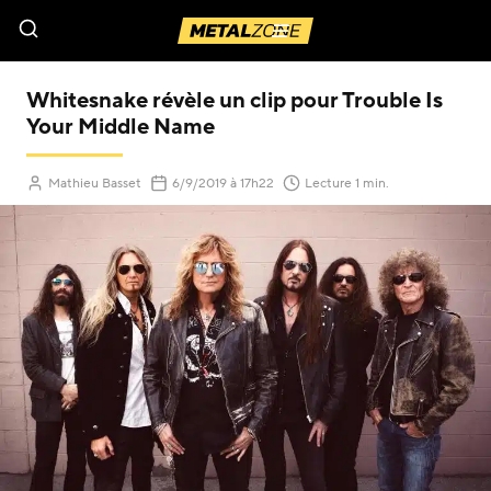
Menu
Whitesnake révèle un clip pour Trouble Is
Your Middle Name
(Mis à jour le
)
Mathieu Basset
6/9/2019
à 17h22
Lecture 1 min.