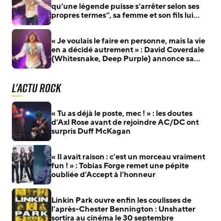
qu’une légende puisse s’arrêter selon ses
propres termes”, sa femme et son fils lui
rendent hommage
« Je voulais le faire en personne, mais la vie
en a décidé autrement » : David Coverdale
(Whitesnake, Deep Purple) annonce sa
retraite
L'actu Rock
« Tu as déjà le poste, mec ! » : les doutes
d’Axl Rose avant de rejoindre AC/DC ont
surpris Duff McKagan
« Il avait raison : c’est un morceau vraiment
fun ! » : Tobias Forge remet une pépite
oubliée d’Accept à l’honneur
Linkin Park ouvre enfin les coulisses de
l’après-Chester Bennington : Unshatter
sortira au cinéma le 30 septembre