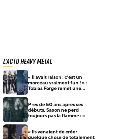
L'actu Heavy Metal
« Il avait raison : c’est un
morceau vraiment fun ! » :
Tobias Forge remet une
pépite oubliée d’Accept à
l’honneur
Près de 50 ans après ses
débuts, Saxon ne perd
toujours pas la flamme : «
Nous aimons ce que nous
faisons »
« Ils venaient de créer
quelque chose de totalement