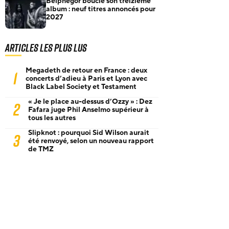
Belphegor boucle son treizième
album : neuf titres annoncés pour
2027
Articles les plus lus
Megadeth de retour en France : deux
1
concerts d’adieu à Paris et Lyon avec
Black Label Society et Testament
« Je le place au-dessus d’Ozzy » : Dez
2
Fafara juge Phil Anselmo supérieur à
tous les autres
Slipknot : pourquoi Sid Wilson aurait
3
été renvoyé, selon un nouveau rapport
de TMZ