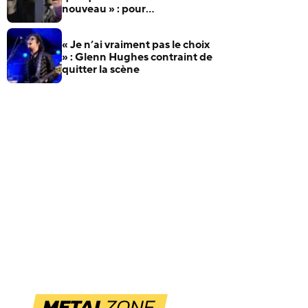
nouveau » : pour
l’anniversaire de James
Hetfield, Jeff Becerra se
« Je n’ai vraiment pas le choix
souvient du jour où il a
» : Glenn Hughes contraint de
compris que Metallica allait
quitter la scène
changer le heavy metal