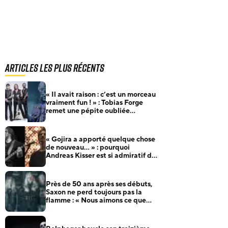
Articles les plus récents
« Il avait raison : c’est un morceau
vraiment fun ! » : Tobias Forge
remet une pépite oubliée
d’Accept à l’honneur
« Gojira a apporté quelque chose
de nouveau… » : pourquoi
Andreas Kisser est si admiratif du
groupe français
Près de 50 ans après ses débuts,
Saxon ne perd toujours pas la
flamme : « Nous aimons ce que
nous faisons »