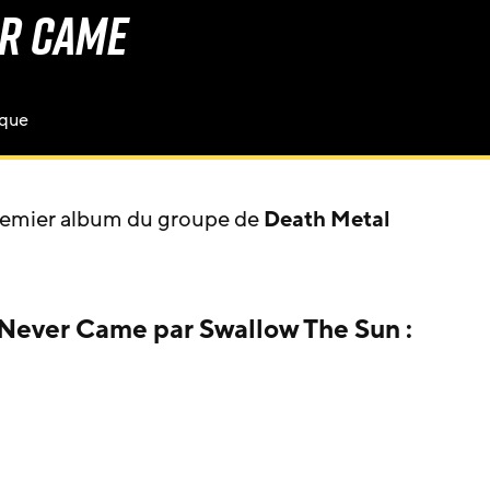
er Came
ique
remier album du groupe de
Death Metal
 Never Came par Swallow The Sun :