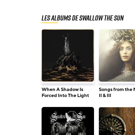
Les albums de Swallow The Sun
When A Shadow Is
Songs from the N
Forced Into The Light
II & III