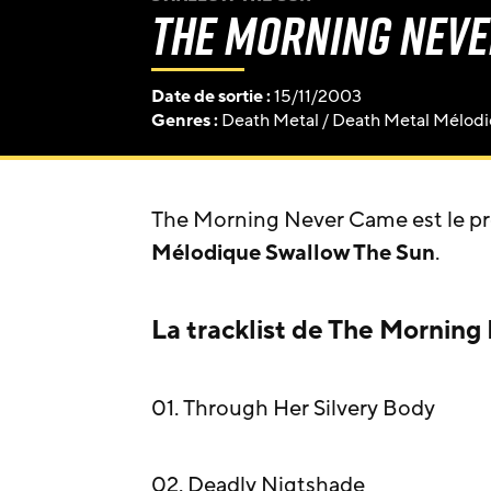
The Morning Nev
Date de sortie :
15/11/2003
Genres :
Death Metal
/
Death Metal Mélod
The Morning Never Came est le p
Mélodique
Swallow The Sun
.
La tracklist de The Morning
01. Through Her Silvery Body
02. Deadly Nigtshade