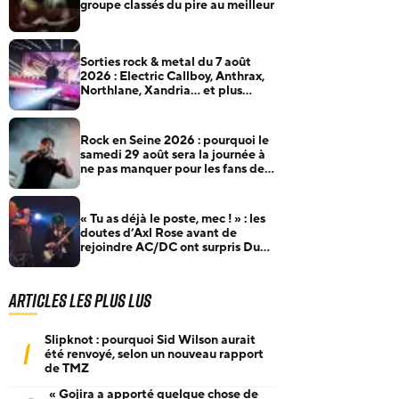
groupe classés du pire au meilleur
Sorties rock & metal du 7 août
2026 : Electric Callboy, Anthrax,
Northlane, Xandria… et plus
encore
Rock en Seine 2026 : pourquoi le
samedi 29 août sera la journée à
ne pas manquer pour les fans de
rock et de metal
« Tu as déjà le poste, mec ! » : les
doutes d’Axl Rose avant de
rejoindre AC/DC ont surpris Duff
McKagan
Articles les plus lus
Slipknot : pourquoi Sid Wilson aurait
1
été renvoyé, selon un nouveau rapport
de TMZ
« Gojira a apporté quelque chose de