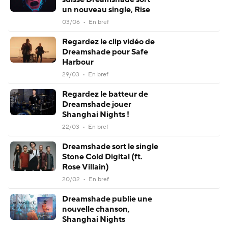
un nouveau single, Rise
03/06 • En bref
Regardez le clip vidéo de
Dreamshade pour Safe
Harbour
29/03 • En bref
Regardez le batteur de
Dreamshade jouer
Shanghai Nights !
22/03 • En bref
Dreamshade sort le single
Stone Cold Digital (ft.
Rose Villain)
20/02 • En bref
Dreamshade publie une
nouvelle chanson,
Shanghai Nights