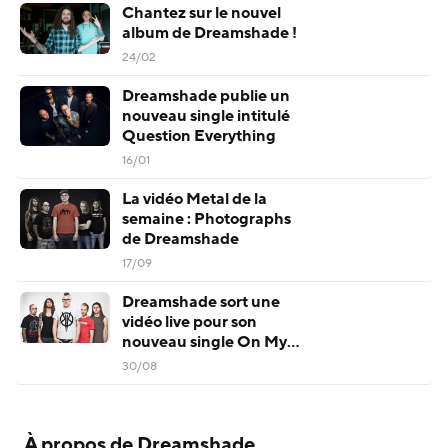
Chantez sur le nouvel
album de Dreamshade !
24/02
Dreamshade publie un
nouveau single intitulé
Question Everything
16/01
La vidéo Metal de la
semaine : Photographs
de Dreamshade
17/09
Dreamshade sort une
vidéo live pour son
nouveau single On My
Own
30/08
À propos de Dreamshade