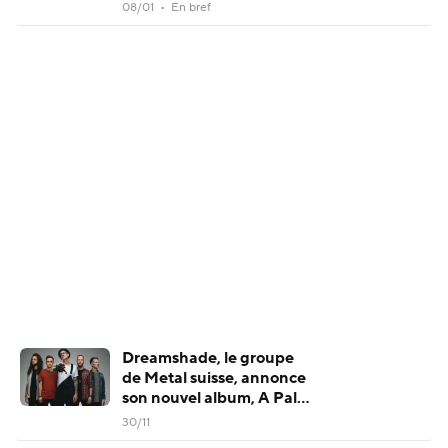
08/01 • En bref
Dreamshade, le groupe
de Metal suisse, annonce
son nouvel album, A Pale
Blue Dot (single & détails)
30/11