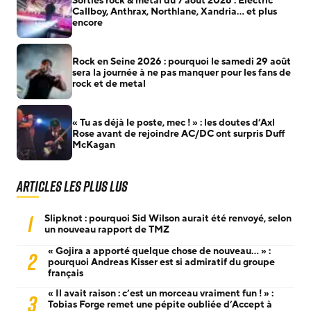
Sorties rock & metal du 7 août 2026 : Electric
Callboy, Anthrax, Northlane, Xandria… et plus
encore
Rock en Seine 2026 : pourquoi le samedi 29 août
sera la journée à ne pas manquer pour les fans de
rock et de metal
« Tu as déjà le poste, mec ! » : les doutes d’Axl
Rose avant de rejoindre AC/DC ont surpris Duff
McKagan
Articles les plus lus
1
Slipknot : pourquoi Sid Wilson aurait été renvoyé, selon
un nouveau rapport de TMZ
« Gojira a apporté quelque chose de nouveau… » :
2
pourquoi Andreas Kisser est si admiratif du groupe
français
« Il avait raison : c’est un morceau vraiment fun ! » :
3
Tobias Forge remet une pépite oubliée d’Accept à