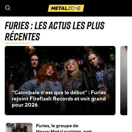
Menu
Furies : Les actus les plus
récentes
“Cannibale n’est que le début” : Furies
rejoint Fireflash Records et voit grand
F
pour 2026
B
Furies, le groupe de
Heavy Metal parisien, sort