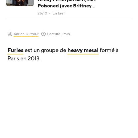
Poisoned (avec Brittney
Slayes d’Unleash The
26/10 • En bref
Archers)
Adrien Duffour
Lecture 1 min.
Furies
est un groupe de
heavy metal
formé à
Paris en 2013.