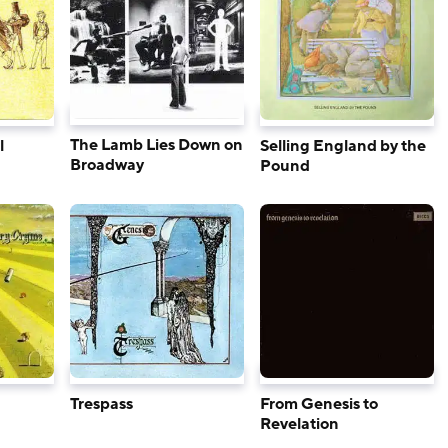
The Lamb Lies Down on
Selling England by the
l
Broadway
Pound
Trespass
From Genesis to
Revelation