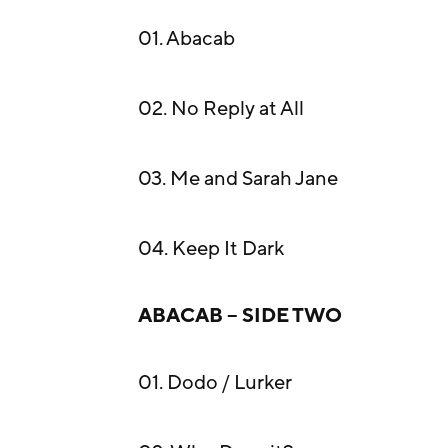
01. Abacab
02. No Reply at All
03. Me and Sarah Jane
04. Keep It Dark
ABACAB – SIDE TWO
01. Dodo / Lurker