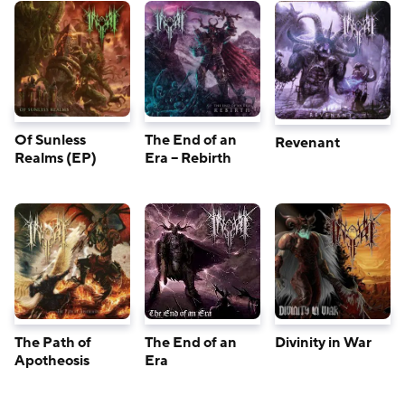
Of Sunless
The End of an
Revenant
Realms (EP)
Era – Rebirth
The Path of
The End of an
Divinity in War
Apotheosis
Era