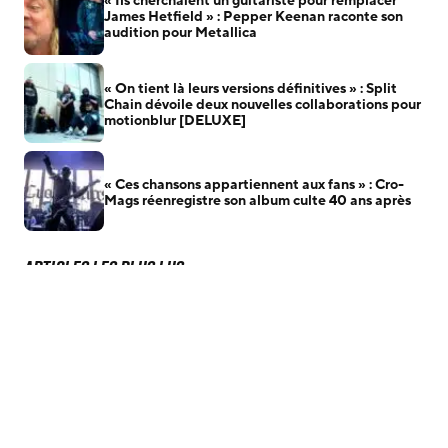
« Ils cherchaient un guitariste pour remplacer
James Hetfield » : Pepper Keenan raconte son
audition pour Metallica
« On tient là leurs versions définitives » : Split
Chain dévoile deux nouvelles collaborations pour
motionblur [DELUXE]
« Ces chansons appartiennent aux fans » : Cro-
Mags réenregistre son album culte 40 ans après
Articles les plus lus
1
Slipknot : pourquoi Sid Wilson aurait été renvoyé, selon
un nouveau rapport de TMZ
« Gojira a apporté quelque chose de nouveau… » :
2
pourquoi Andreas Kisser est si admiratif du groupe
français
« Il avait raison : c’est un morceau vraiment fun ! » :
3
Tobias Forge remet une pépite oubliée d’Accept à