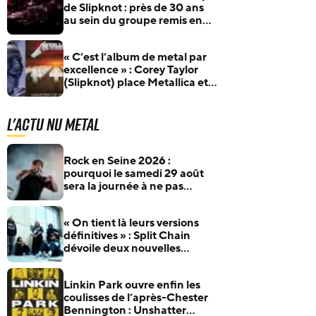
de Slipknot : près de 30 ans
au sein du groupe remis en
question
« C’est l’album de metal par
excellence » : Corey Taylor
(Slipknot) place Metallica et
Master Of Puppets au
sommet
L'actu Nu Metal
Rock en Seine 2026 :
pourquoi le samedi 29 août
sera la journée à ne pas
manquer pour les fans de
rock et de metal
« On tient là leurs versions
définitives » : Split Chain
dévoile deux nouvelles
collaborations pour
motionblur [DELUXE]
Linkin Park ouvre enfin les
coulisses de l’après-Chester
Bennington : Unshatter