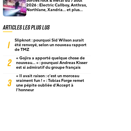
Sorties rock & metal du 7 août
2026 : Electric Callboy, Anthrax,
Northlane, Xandria… et plus
encore
Articles les plus lus
Slipknot : pourquoi Sid Wilson aurait
1
été renvoyé, selon un nouveau rapport
de TMZ
« Gojira a apporté quelque chose de
2
nouveau… » : pourquoi Andreas Kisser
est si admiratif du groupe français
« Il avait raison : c’est un morceau
3
vraiment fun ! » : Tobias Forge remet
une pépite oubliée d’Accept à
l’honneur