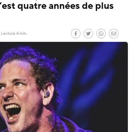
’est quatre années de plus
le
)
Lecture 4 min.