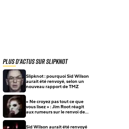
Plus d'actus sur Slipknot
Slipknot : pourquoi Sid Wilson
aurait été renvoyé, selon un
nouveau rapport de TMZ
« Ne croyez pas tout ce que
vous lisez » : Jim Root réagit
aux rumeurs sur le renvoi de
Sid Wilson de Slipknot
Sid Wilson aurait été renvoyé