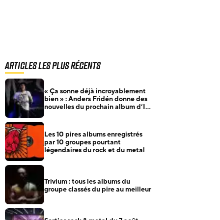
Articles les plus récents
« Ça sonne déjà incroyablement
bien » : Anders Fridén donne des
nouvelles du prochain album d’In
Flames
Les 10 pires albums enregistrés
par 10 groupes pourtant
légendaires du rock et du metal
Trivium : tous les albums du
groupe classés du pire au meilleur