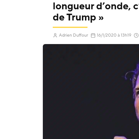
longueur d’onde, c
de Trump »
(Mis à jour 
Adrien Duffour
16/1/2020
à 13h19