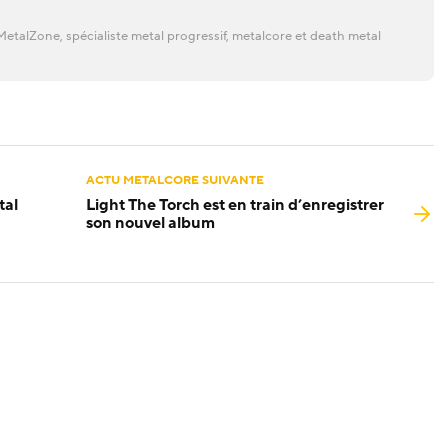
etalZone, spécialiste metal progressif, metalcore et death metal
ACTU METALCORE SUIVANTE
tal
Light The Torch est en train d’enregistrer
son nouvel album