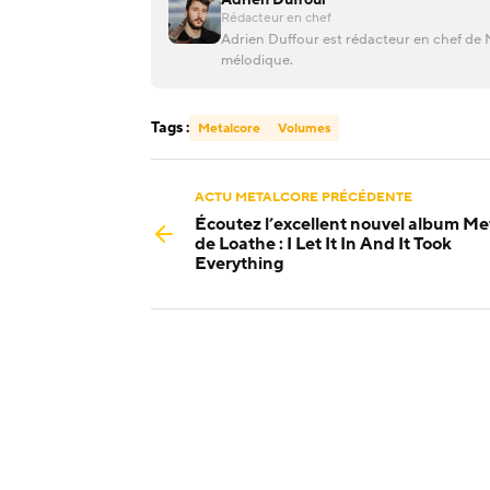
Rédacteur en chef
Adrien Duffour est rédacteur en chef de M
mélodique.
Tags :
Metalcore
Volumes
ACTU METALCORE PRÉCÉDENTE
Écoutez l’excellent nouvel album Me
de Loathe : I Let It In And It Took
Everything