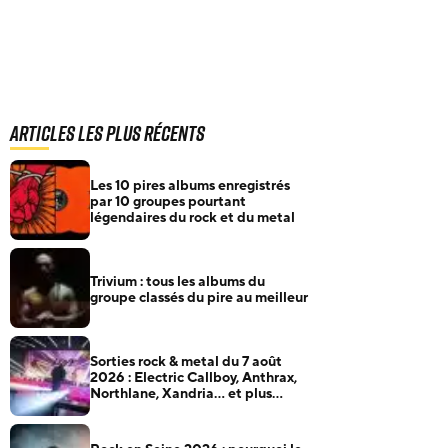
Articles les plus récents
Les 10 pires albums enregistrés
par 10 groupes pourtant
légendaires du rock et du metal
Trivium : tous les albums du
groupe classés du pire au meilleur
Sorties rock & metal du 7 août
2026 : Electric Callboy, Anthrax,
Northlane, Xandria… et plus
encore