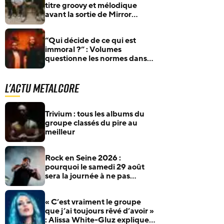
titre groovy et mélodique
avant la sortie de Mirror
Touch
“Qui décide de ce qui est
immoral ?” : Volumes
questionne les normes dans
S.O.A.P.
L'actu Metalcore
Trivium : tous les albums du
groupe classés du pire au
meilleur
Rock en Seine 2026 :
pourquoi le samedi 29 août
sera la journée à ne pas
manquer pour les fans de
rock et de metal
« C’est vraiment le groupe
que j’ai toujours rêvé d’avoir »
: Alissa White-Gluz explique