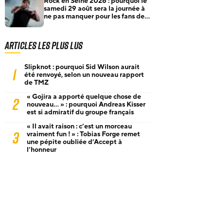
Rock en Seine 2026 : pourquoi le
samedi 29 août sera la journée à
ne pas manquer pour les fans de
rock et de metal
Articles les plus lus
Slipknot : pourquoi Sid Wilson aurait
1
été renvoyé, selon un nouveau rapport
de TMZ
« Gojira a apporté quelque chose de
2
nouveau… » : pourquoi Andreas Kisser
est si admiratif du groupe français
« Il avait raison : c’est un morceau
3
vraiment fun ! » : Tobias Forge remet
une pépite oubliée d’Accept à
l’honneur