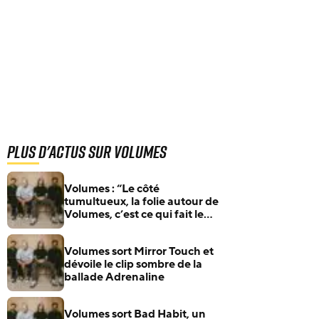
Plus d'actus sur Volumes
Volumes : “Le côté
tumultueux, la folie autour de
Volumes, c’est ce qui fait le
groupe” – Dans les coulisses
d’un album né du chaos
Volumes sort Mirror Touch et
dévoile le clip sombre de la
ballade Adrenaline
Volumes sort Bad Habit, un