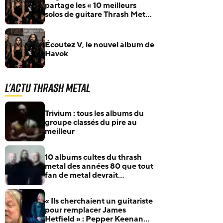
partage les « 10 meilleurs
solos de guitare Thrash Metal
de tous les temps »
Écoutez V, le nouvel album de
Havok
L'actu Thrash Metal
Trivium : tous les albums du
groupe classés du pire au
meilleur
10 albums cultes du thrash
metal des années 80 que tout
fan de metal devrait
connaître
« Ils cherchaient un guitariste
pour remplacer James
Hetfield » : Pepper Keenan