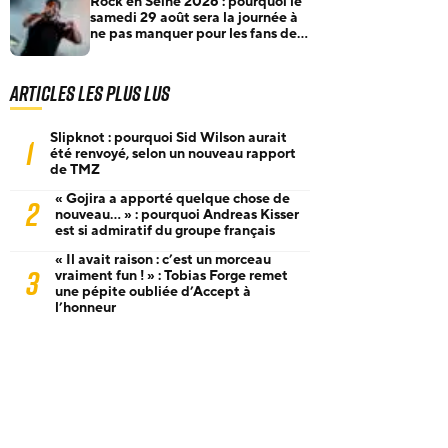
Rock en Seine 2026 : pourquoi le
samedi 29 août sera la journée à
ne pas manquer pour les fans de
rock et de metal
Articles les plus lus
Slipknot : pourquoi Sid Wilson aurait
1
été renvoyé, selon un nouveau rapport
de TMZ
« Gojira a apporté quelque chose de
2
nouveau… » : pourquoi Andreas Kisser
est si admiratif du groupe français
« Il avait raison : c’est un morceau
3
vraiment fun ! » : Tobias Forge remet
une pépite oubliée d’Accept à
l’honneur