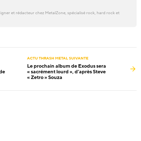
gner et rédacteur chez MetalZone, spécialisé rock, hard rock et
ACTU THRASH METAL SUIVANTE
Le prochain album de Exodus sera
 de
« sacrément lourd », d’après Steve
»
« Zetro » Souza