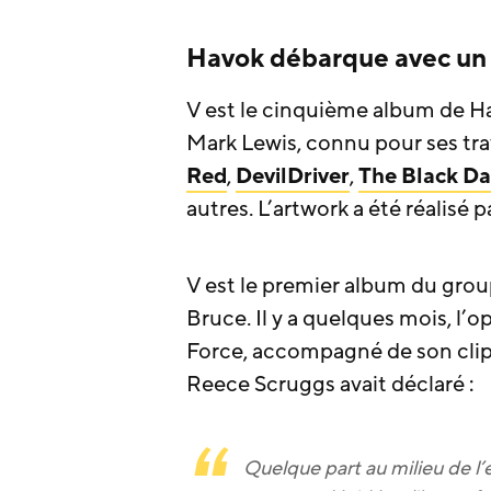
Havok débarque avec un
V est le cinquième album de Hav
Mark Lewis, connu pour ses tr
Red
,
DevilDriver
,
The Black Da
autres. L’artwork a été réalisé p
V est le premier album du gro
Bruce. Il y a quelques mois, l’o
Force, accompagné de son clip v
Reece Scruggs avait déclaré :
Quelque part au milieu de l’