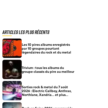
Articles les plus récents
Les 10 pires albums enregistrés
par 10 groupes pourtant
légendaires du rock et du metal
Trivium : tous les albums du
groupe classés du pire au meilleur
Sorties rock & metal du 7 août
2026 : Electric Callboy, Anthrax,
Northlane, Xandria… et plus
encore