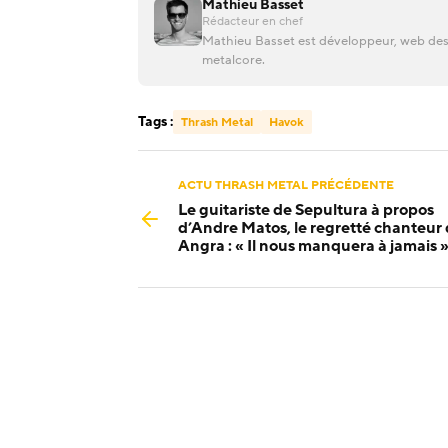
Mathieu Basset
Rédacteur en chef
Mathieu Basset est développeur, web desi
metalcore.
Tags :
Thrash Metal
Havok
ACTU THRASH METAL PRÉCÉDENTE
Le guitariste de Sepultura à propos
d’Andre Matos, le regretté chanteur
Angra : « Il nous manquera à jamais 