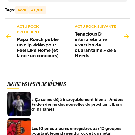
Tags :
Rock
AC/DC
ACTU ROCK
ACTU ROCK SUIVANTE
PRÉCÉDENTE
Tenacious D
Papa Roach publie
interprète une
un clip vidéo pour
« version de
Feel Like Home (et
quarantaine » de 5
lance un concours)
Needs
Articles les plus récents
« Ça sonne déjà incroyablement bien » : Anders
Fridén donne des nouvelles du prochain album
d’In Flames
Les 10 pires albums enregistrés par 10 groupes
pourtant légendaires du rock et du metal