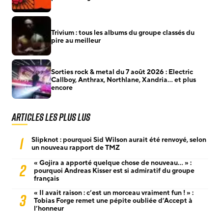
Trivium : tous les albums du groupe classés du
pire au meilleur
Sorties rock & metal du 7 août 2026 : Electric
Callboy, Anthrax, Northlane, Xandria… et plus
encore
Articles les plus lus
1
Slipknot : pourquoi Sid Wilson aurait été renvoyé, selon
un nouveau rapport de TMZ
« Gojira a apporté quelque chose de nouveau… » :
2
pourquoi Andreas Kisser est si admiratif du groupe
français
« Il avait raison : c’est un morceau vraiment fun ! » :
3
Tobias Forge remet une pépite oubliée d’Accept à
l’honneur