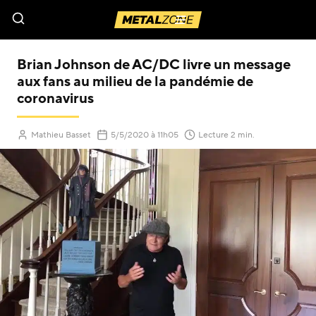
Menu
Brian Johnson de AC/DC livre un message
aux fans au milieu de la pandémie de
coronavirus
(Mis à jour le
)
Mathieu Basset
5/5/2020
à 11h05
Lecture 2 min.