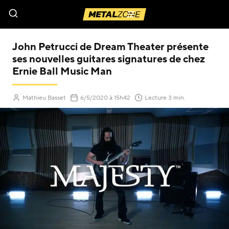
Menu
John Petrucci de Dream Theater présente
ses nouvelles guitares signatures de chez
Ernie Ball Music Man
(Mis à jour le
)
Mathieu Basset
6/5/2020
à 15h42
Lecture 3 min.