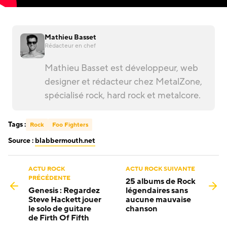
Mathieu Basset
Rédacteur en chef
Mathieu Basset est développeur, web
designer et rédacteur chez MetalZone,
spécialisé rock, hard rock et metalcore.
Tags :
Rock
Foo Fighters
Source :
blabbermouth.net
ACTU ROCK
ACTU ROCK SUIVANTE
PRÉCÉDENTE
25 albums de Rock
Genesis : Regardez
légendaires sans
Steve Hackett jouer
aucune mauvaise
le solo de guitare
chanson
de Firth Of Fifth