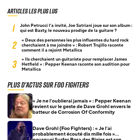
Articles les plus lus
1
John Petrucci l’a invité, Joe Satriani joue sur son album :
qui est Baxty, le nouveau prodige de la guitare ?
« Deux des personnes les plus influentes du hard rock
2
cherchaient à me joindre » : Robert Trujillo raconte
comment il a rejoint Metallica
« Ils cherchaient un guitariste pour remplacer James
3
Hetfield » : Pepper Keenan raconte son audition pour
Metallica
Plus d'actus sur Foo Fighters
« Je ne l’oublierai jamais » : Pepper Keenan
revient sur le geste de Dave Grohl envers le
batteur de Corrosion Of Conformity
Dave Grohl (Foo Fighters) : « Je l’ai
probablement écouté dix mille fois »…
pourquoi Surfer Rosa des Pixies est son