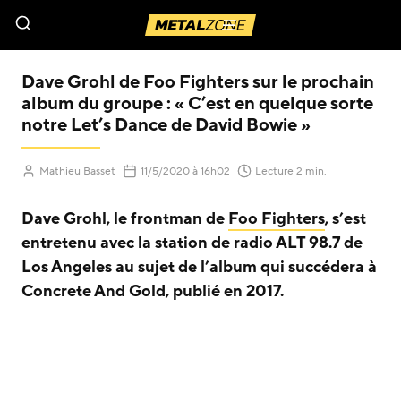
Menu
Dave Grohl de Foo Fighters sur le prochain
album du groupe : « C’est en quelque sorte
notre Let’s Dance de David Bowie »
(Mis à jour le
)
Mathieu Basset
11/5/2020
à 16h02
Lecture 2 min.
Dave Grohl, le frontman de
Foo Fighters
, s’est
entretenu avec la station de radio ALT 98.7 de
Los Angeles au sujet de l’album qui succédera à
Concrete And Gold, publié en 2017.