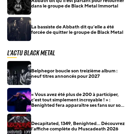
Abbath dit qu’il est partant pour retourner
dans le groupe de Black Metal Immortal
La bassiste de Abbath dit qu’elle a été
forcée de quitter le groupe de Black Metal
L'actu Black Metal
Belphegor boucle son treizième album :
neuf titres annoncés pour 2027
« Vous avez été plus de 200 à participer,
c’est tout simplement incroyable ! » :
Benighted fera apparaître ses fans sur son
prochain album
Decapitated, 1349, Benighted… Découvrez
l’affiche complète du Muscadeath 2026