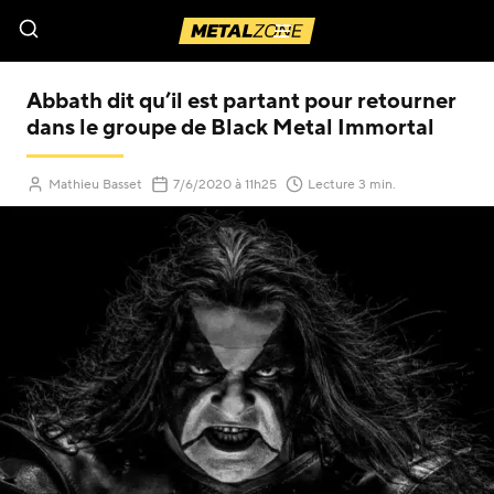
Menu
Abbath dit qu’il est partant pour retourner
dans le groupe de Black Metal Immortal
(Mis à jour le
)
Mathieu Basset
7/6/2020
à 11h25
Lecture 3 min.