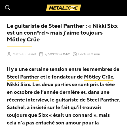
Menu
Le guitariste de Steel Panther : « Nikki Sixx
est un conn*rd » mais j’aime toujours
Mötley Crüe
(Mis à jour le
)
Mathieu Basset
7/6/2020
à 15h11
Lecture 2 min.
Il y a une certaine tension entre les membres de
Steel Panther
et le fondateur de
Mötley Crüe
,
Nikki Sixx. Les deux parties se sont pris la tête
en octobre de l’année dernière et, dans une
récente interview, le guitariste de Steel Panther,
Satchel, a insisté sur le fait qu’il trouvait
toujours que Sixx « était un connard », mais
cela n’a pas entaché son amour pour la