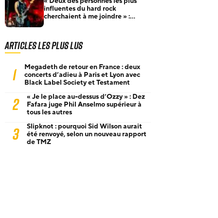
« Deux des personnes les plus
influentes du hard rock
cherchaient à me joindre » :
Robert Trujillo raconte comment
il a rejoint Metallica
Articles les plus lus
Megadeth de retour en France : deux
1
concerts d’adieu à Paris et Lyon avec
Black Label Society et Testament
« Je le place au-dessus d’Ozzy » : Dez
2
Fafara juge Phil Anselmo supérieur à
tous les autres
Slipknot : pourquoi Sid Wilson aurait
3
été renvoyé, selon un nouveau rapport
de TMZ