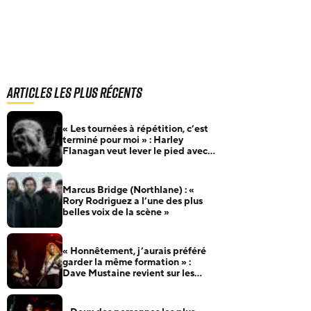
Articles les plus récents
« Les tournées à répétition, c’est
terminé pour moi » : Harley
Flanagan veut lever le pied avec
Cro-Mags
Marcus Bridge (Northlane) : «
Rory Rodriguez a l’une des plus
belles voix de la scène »
« Honnêtement, j’aurais préféré
garder la même formation » :
Dave Mustaine revient sur les
nombreux changements de line-
up de Megadeth