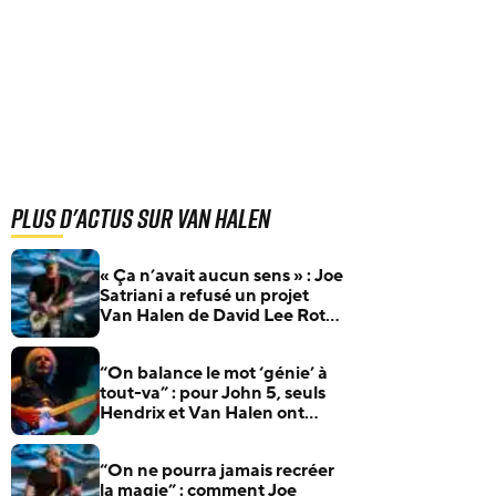
Plus d'actus sur Van Halen
« Ça n’avait aucun sens » : Joe
Satriani a refusé un projet
Van Halen de David Lee Roth
du vivant d’Eddie Van Halen
“On balance le mot ‘génie’ à
tout-va” : pour John 5, seuls
Hendrix et Van Halen ont
révolutionné la guitare
“On ne pourra jamais recréer
la magie” : comment Joe