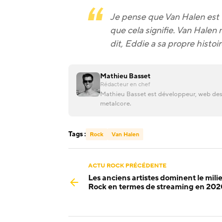
Je pense que Van Halen est fi
que cela signifie. Van Halen
dit, Eddie a sa propre histoir
Mathieu Basset
Rédacteur en chef
Mathieu Basset est développeur, web desi
metalcore.
Tags :
Rock
Van Halen
ACTU ROCK PRÉCÉDENTE
Les anciens artistes dominent le mili
Rock en termes de streaming en 20