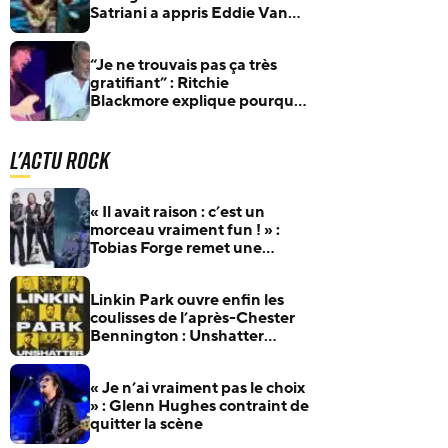
Satriani a appris Eddie Van
Halen sur YouTube
“Je ne trouvais pas ça très
gratifiant” : Ritchie
Blackmore explique pourquoi
il a toujours rejeté le tapping
L'actu Rock
« Il avait raison : c’est un
morceau vraiment fun ! » :
Tobias Forge remet une
pépite oubliée d’Accept à
l’honneur
Linkin Park ouvre enfin les
coulisses de l’après-Chester
Bennington : Unshatter
sortira au cinéma le 30
septembre
« Je n’ai vraiment pas le choix
» : Glenn Hughes contraint de
quitter la scène