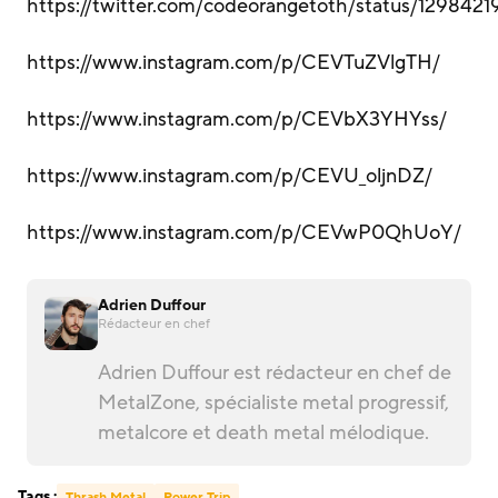
https://twitter.com/codeorangetoth/status/12984
https://www.instagram.com/p/CEVTuZVlgTH/
https://www.instagram.com/p/CEVbX3YHYss/
https://www.instagram.com/p/CEVU_oljnDZ/
https://www.instagram.com/p/CEVwP0QhUoY/
Adrien Duffour
Rédacteur en chef
Adrien Duffour est rédacteur en chef de
MetalZone, spécialiste metal progressif,
metalcore et death metal mélodique.
Tags :
Thrash Metal
Power Trip