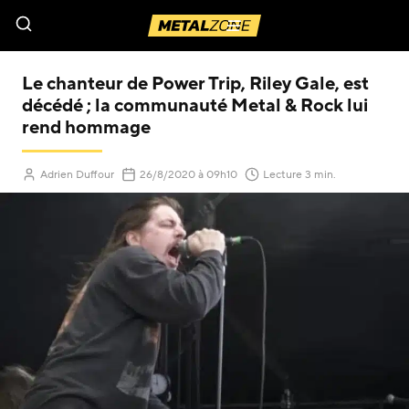
Menu
Le chanteur de Power Trip, Riley Gale, est
décédé ; la communauté Metal & Rock lui
rend hommage
(Mis à jour le
)
Adrien Duffour
26/8/2020
à 09h10
Lecture 3 min.