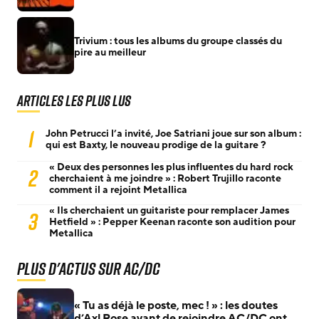
Trivium : tous les albums du groupe classés du
pire au meilleur
Articles les plus lus
1
John Petrucci l’a invité, Joe Satriani joue sur son album :
qui est Baxty, le nouveau prodige de la guitare ?
« Deux des personnes les plus influentes du hard rock
2
cherchaient à me joindre » : Robert Trujillo raconte
comment il a rejoint Metallica
« Ils cherchaient un guitariste pour remplacer James
3
Hetfield » : Pepper Keenan raconte son audition pour
Metallica
Plus d'actus sur AC/DC
« Tu as déjà le poste, mec ! » : les doutes
d’Axl Rose avant de rejoindre AC/DC ont