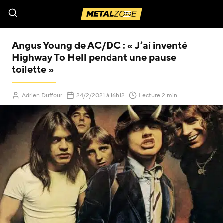
Menu
Angus Young de AC/DC : « J’ai inventé
Highway To Hell pendant une pause
toilette »
(Mis à jour le
)
Adrien Duffour
24/2/2021
à 16h12
Lecture 2 min.