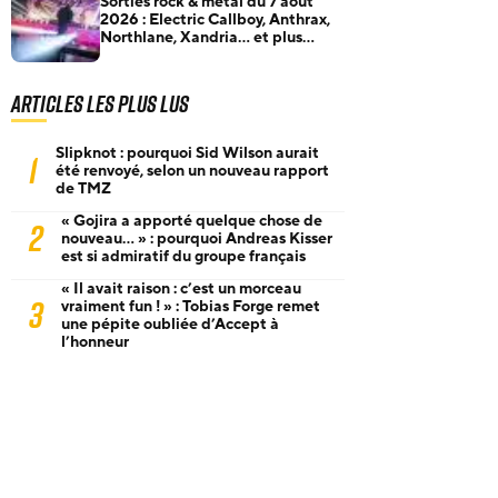
Sorties rock & metal du 7 août
2026 : Electric Callboy, Anthrax,
Northlane, Xandria… et plus
encore
Articles les plus lus
Slipknot : pourquoi Sid Wilson aurait
1
été renvoyé, selon un nouveau rapport
de TMZ
« Gojira a apporté quelque chose de
2
nouveau… » : pourquoi Andreas Kisser
est si admiratif du groupe français
« Il avait raison : c’est un morceau
3
vraiment fun ! » : Tobias Forge remet
une pépite oubliée d’Accept à
l’honneur