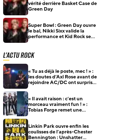
vérité derrière Basket Case de
Green Day
Super Bowl : Green Day ouvre
le bal, Nikki Sixx valide la
performance et Kid Rock se
retrouve au cœur des
critiques
L'actu Rock
« Tu as déjà le poste, mec ! » :
les doutes d’Axl Rose avant de
rejoindre AC/DC ont surpris
Duff McKagan
« Il avait raison : c’est un
morceau vraiment fun ! » :
Tobias Forge remet une
pépite oubliée d’Accept à
l’honneur
Linkin Park ouvre enfin les
coulisses de l’après-Chester
Bennington : Unshatter