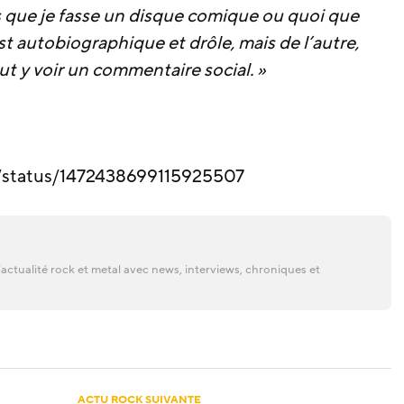
s que je fasse un disque comique ou quoi que
st autobiographique et drôle, mais de l’autre,
t y voir un commentaire social. »
y/status/1472438699115925507
actualité rock et metal avec news, interviews, chroniques et
ACTU ROCK SUIVANTE