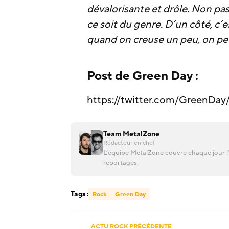
dévalorisante et drôle. Non pa
ce soit du genre. D’un côté, c’e
quand on creuse un peu, on peu
Post de Green Day :
https://twitter.com/GreenDa
Team MetalZone
Rédacteur en chef
L’équipe MetalZone couvre chaque jour l’
reportages.
Tags :
Rock
Green Day
ACTU ROCK PRÉCÉDENTE