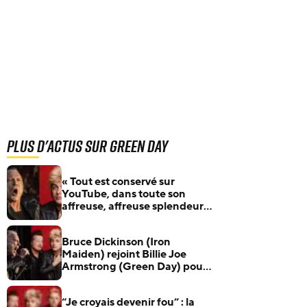
Plus d'actus sur Green Day
« Tout est conservé sur
YouTube, dans toute son
affreuse, affreuse splendeur »
: Bruce Dickinson (Iron
Maiden) raconte son duo
Bruce Dickinson (Iron
avec Billie Joe Armstrong
Maiden) rejoint Billie Joe
(Green Day)
Armstrong (Green Day) pour
reprendre un classique de
David Bowie
“Je croyais devenir fou” : la