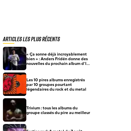
Articles les plus récents
« Ça sonne déjà incroyablement
bien » : Anders Fridén donne des
nouvelles du prochain album d’In
Flames
Les 10 pires albums enregistrés
par 10 groupes pourtant
légendaires du rock et du metal
Trivium : tous les albums du
groupe classés du pire au meilleur