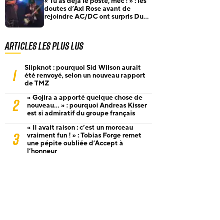
« Tu as déjà le poste, mec ! » : les
doutes d’Axl Rose avant de
rejoindre AC/DC ont surpris Duff
McKagan
Articles les plus lus
Slipknot : pourquoi Sid Wilson aurait
1
été renvoyé, selon un nouveau rapport
de TMZ
« Gojira a apporté quelque chose de
2
nouveau… » : pourquoi Andreas Kisser
est si admiratif du groupe français
« Il avait raison : c’est un morceau
3
vraiment fun ! » : Tobias Forge remet
une pépite oubliée d’Accept à
l’honneur