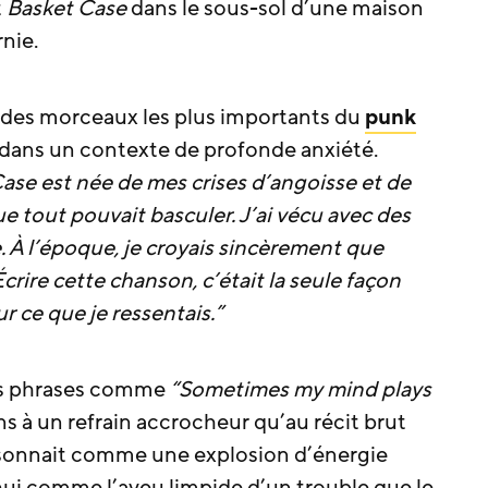
t
Basket Case
dans le sous-sol d’une maison
rnie.
n des morceaux les plus importants du
punk
dans un contexte de profonde anxiété.
ase est née de mes crises d’angoisse et de
 tout pouvait basculer. J’ai vécu avec des
. À l’époque, je croyais sincèrement que
Écrire cette chanson, c’était la seule façon
r ce que je ressentais.”
es phrases comme
“Sometimes my mind plays
 à un refrain accrocheur qu’au récit brut
i sonnait comme une explosion d’énergie
ui comme l’aveu limpide d’un trouble que le