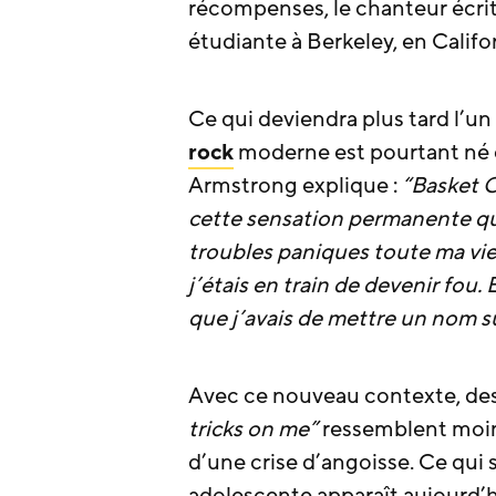
récompenses, le chanteur écri
étudiante à Berkeley, en Califo
Ce qui deviendra plus tard l’u
rock
moderne est pourtant né 
Armstrong explique :
“Basket C
cette sensation permanente que
troubles paniques toute ma vie
j’étais en train de devenir fou. 
que j’avais de mettre un nom su
Avec ce nouveau contexte, d
tricks on me”
ressemblent moins
d’une crise d’angoisse. Ce qu
adolescente apparaît aujourd’h