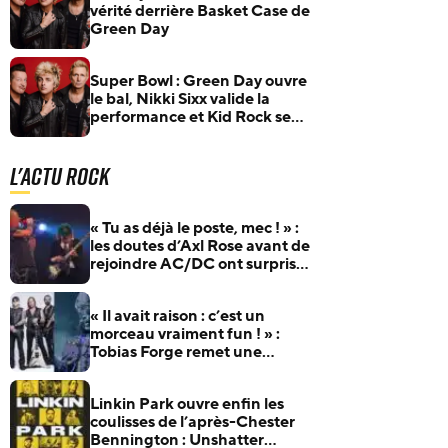
vérité derrière Basket Case de
Green Day
Super Bowl : Green Day ouvre
le bal, Nikki Sixx valide la
performance et Kid Rock se
retrouve au cœur des
critiques
L'actu Rock
« Tu as déjà le poste, mec ! » :
les doutes d’Axl Rose avant de
rejoindre AC/DC ont surpris
Duff McKagan
« Il avait raison : c’est un
morceau vraiment fun ! » :
Tobias Forge remet une
pépite oubliée d’Accept à
l’honneur
Linkin Park ouvre enfin les
coulisses de l’après-Chester
Bennington : Unshatter