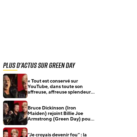
Plus d'actus sur Green Day
« Tout est conservé sur
YouTube, dans toute son
affreuse, affreuse splendeur »
: Bruce Dickinson (Iron
Maiden) raconte son duo
Bruce Dickinson (Iron
avec Billie Joe Armstrong
Maiden) rejoint Billie Joe
(Green Day)
Armstrong (Green Day) pour
reprendre un classique de
David Bowie
“Je croyais devenir fou” : la