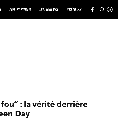
S
LIVE REPORTS
INTERVIEWS
SCÈNE FR
fou” : la vérité derrière
een Day