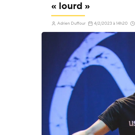
« lourd »
(Mis à jour 
Adrien Duffour
4/2/2023
à 14h20