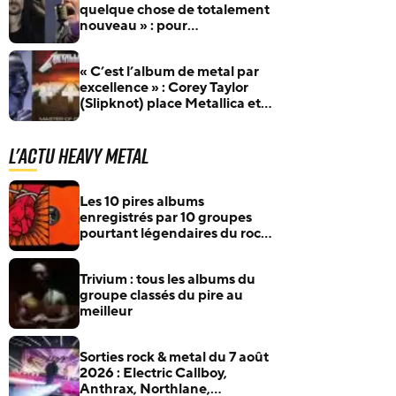
quelque chose de totalement
nouveau » : pour
l’anniversaire de James
Hetfield, Jeff Becerra se
« C’est l’album de metal par
souvient du jour où il a
excellence » : Corey Taylor
compris que Metallica allait
(Slipknot) place Metallica et
changer le heavy metal
Master Of Puppets au
sommet
L'actu Heavy Metal
Les 10 pires albums
enregistrés par 10 groupes
pourtant légendaires du rock
et du metal
Trivium : tous les albums du
groupe classés du pire au
meilleur
Sorties rock & metal du 7 août
2026 : Electric Callboy,
Anthrax, Northlane,