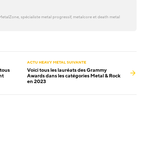
etalZone, spécialiste metal progressif, metalcore et death metal
ACTU HEAVY METAL SUIVANTE
 tous
Voici tous les lauréats des Grammy
nt
Awards dans les catégories Metal & Rock
en 2023