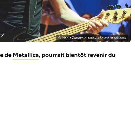
© Marko Zamrznuti tonovi / Shutterstock.com
te de
Metallica
, pourrait bientôt revenir du