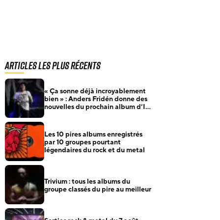
Articles les plus récents
« Ça sonne déjà incroyablement
bien » : Anders Fridén donne des
nouvelles du prochain album d’In
Flames
Les 10 pires albums enregistrés
par 10 groupes pourtant
légendaires du rock et du metal
Trivium : tous les albums du
groupe classés du pire au meilleur