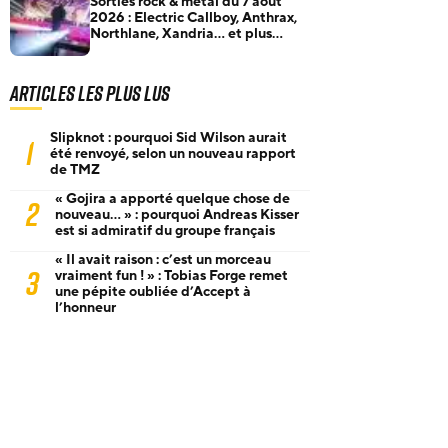
Sorties rock & metal du 7 août
2026 : Electric Callboy, Anthrax,
Northlane, Xandria… et plus
encore
Articles les plus lus
Slipknot : pourquoi Sid Wilson aurait
1
été renvoyé, selon un nouveau rapport
de TMZ
« Gojira a apporté quelque chose de
2
nouveau… » : pourquoi Andreas Kisser
est si admiratif du groupe français
« Il avait raison : c’est un morceau
3
vraiment fun ! » : Tobias Forge remet
une pépite oubliée d’Accept à
l’honneur