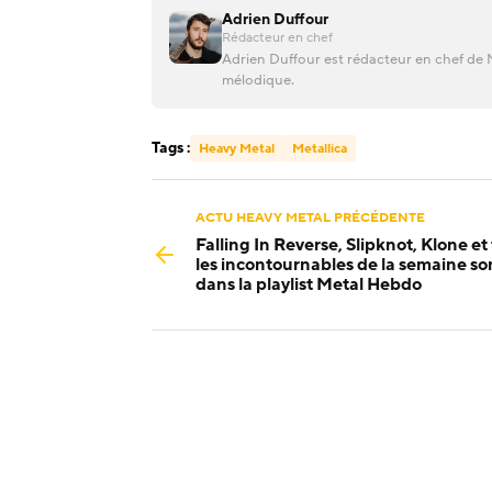
Adrien Duffour
Rédacteur en chef
Adrien Duffour est rédacteur en chef de M
mélodique.
Tags :
Heavy Metal
Metallica
ACTU HEAVY METAL PRÉCÉDENTE
Falling In Reverse, Slipknot, Klone et
les incontournables de la semaine so
dans la playlist Metal Hebdo