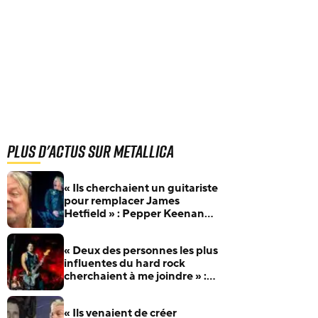
Plus d'actus sur Metallica
« Ils cherchaient un guitariste
pour remplacer James
Hetfield » : Pepper Keenan
raconte son audition pour
Metallica
« Deux des personnes les plus
influentes du hard rock
cherchaient à me joindre » :
Robert Trujillo raconte
comment il a rejoint Metallica
« Ils venaient de créer