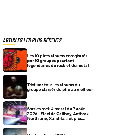
Articles les plus récents
Les 10 pires albums enregistrés
par 10 groupes pourtant
légendaires du rock et du metal
Trivium : tous les albums du
groupe classés du pire au meilleur
Sorties rock & metal du 7 août
2026 : Electric Callboy, Anthrax,
Northlane, Xandria… et plus
encore