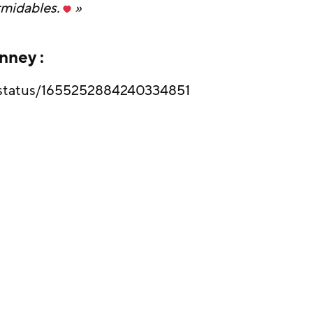
rmidables.
»
nney :
s/status/1655252884240334851