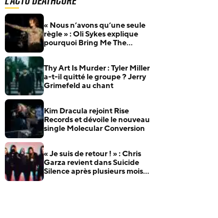
L'actu Deathcore
« Nous n’avons qu’une seule
règle » : Oli Sykes explique
pourquoi Bring Me The
Horizon ne fera jamais deux
fois le même album
Thy Art Is Murder : Tyler Miller
a-t-il quitté le groupe ? Jerry
Grimefeld au chant
Kim Dracula rejoint Rise
Records et dévoile le nouveau
single Molecular Conversion
« Je suis de retour ! » : Chris
Garza revient dans Suicide
Silence après plusieurs mois
de pause