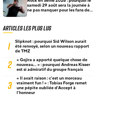
Rock en Seine 2026 : pourquoi le
samedi 29 août sera la journée à
ne pas manquer pour les fans de
rock et de metal
Articles les plus lus
Slipknot : pourquoi Sid Wilson aurait
1
été renvoyé, selon un nouveau rapport
de TMZ
« Gojira a apporté quelque chose de
2
nouveau… » : pourquoi Andreas Kisser
est si admiratif du groupe français
« Il avait raison : c’est un morceau
3
vraiment fun ! » : Tobias Forge remet
une pépite oubliée d’Accept à
l’honneur