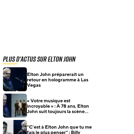
Plus d'actus sur Elton John
Elton John préparerait un
retour en hologramme à Las
Vegas
« Votre musique est
incroyable » : À 78 ans, Elton
John suit toujours la scène
rock et adoube Turnstile
“C’est à Elton John que tu me
fais le plus penser” : Billy