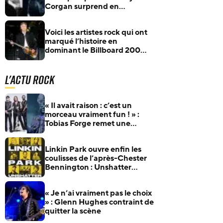
Corgan surprend en
comparant Yungblud au
Rocketman, et non à Ozzy
Voici les artistes rock qui ont
Osbourne
marqué l’histoire en
dominant le Billboard 200
pendant de nombreuses
semaines
L'actu Rock
« Il avait raison : c’est un
morceau vraiment fun ! » :
Tobias Forge remet une
pépite oubliée d’Accept à
l’honneur
Linkin Park ouvre enfin les
coulisses de l’après-Chester
Bennington : Unshatter
sortira au cinéma le 30
septembre
« Je n’ai vraiment pas le choix
» : Glenn Hughes contraint de
quitter la scène