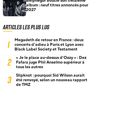
Belphegor boucle son treizième
album : neuf titres annoncés pour
2027
Articles les plus lus
Megadeth de retour en France : deux
1
concerts d’adieu à Paris et Lyon avec
Black Label Society et Testament
« Je le place au-dessus d’Ozzy » : Dez
2
Fafara juge Phil Anselmo supérieur à
tous les autres
Slipknot : pourquoi Sid Wilson aurait
3
été renvoyé, selon un nouveau rapport
de TMZ