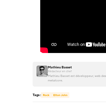
Mathieu Basset
Rédacteur en chef
Mathieu Basset est développeur, web desi
metalcore.
Tags :
Rock
Elton John