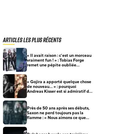
Articles les plus récents
« Il avait raison : c’est un morceau
vraiment fun ! » : Tobias Forge
remet une pépite oubliée
d’Accept à l’honneur
« Gojira a apporté quelque chose
de nouveau… » : pourquoi
Andreas Kisser est si admiratif du
groupe français
Près de 50 ans après ses débuts,
Saxon ne perd toujours pas la
flamme : « Nous aimons ce que
nous faisons »