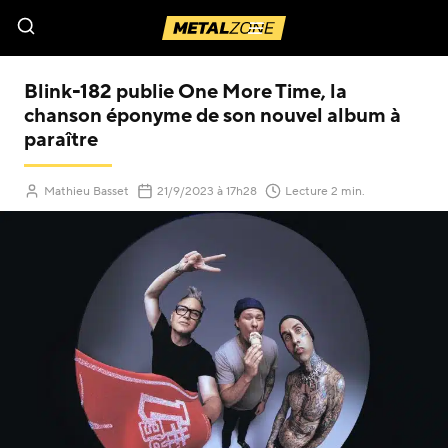
Menu
Blink-182 publie One More Time, la
chanson éponyme de son nouvel album à
paraître
Mathieu Basset
21/9/2023
à 17h28
Lecture 2 min.