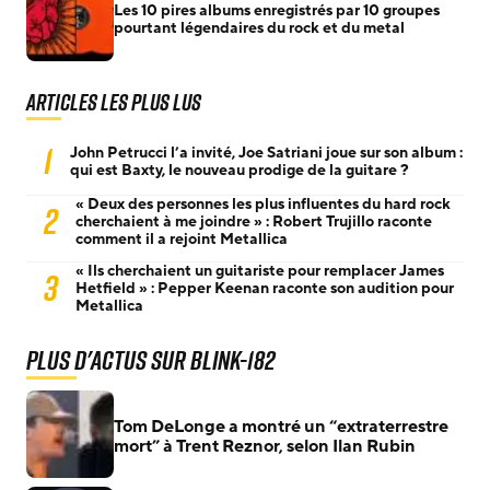
Les 10 pires albums enregistrés par 10 groupes
pourtant légendaires du rock et du metal
Articles les plus lus
1
John Petrucci l’a invité, Joe Satriani joue sur son album :
qui est Baxty, le nouveau prodige de la guitare ?
« Deux des personnes les plus influentes du hard rock
2
cherchaient à me joindre » : Robert Trujillo raconte
comment il a rejoint Metallica
« Ils cherchaient un guitariste pour remplacer James
3
Hetfield » : Pepper Keenan raconte son audition pour
Metallica
Plus d'actus sur Blink-182
Tom DeLonge a montré un “extraterrestre
mort” à Trent Reznor, selon Ilan Rubin