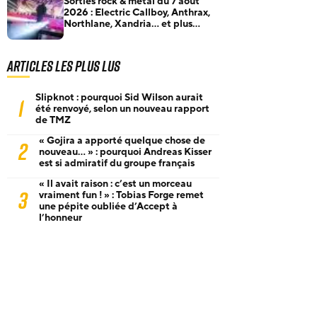
Sorties rock & metal du 7 août
2026 : Electric Callboy, Anthrax,
Northlane, Xandria… et plus
encore
Articles les plus lus
Slipknot : pourquoi Sid Wilson aurait
1
été renvoyé, selon un nouveau rapport
de TMZ
« Gojira a apporté quelque chose de
2
nouveau… » : pourquoi Andreas Kisser
est si admiratif du groupe français
« Il avait raison : c’est un morceau
3
vraiment fun ! » : Tobias Forge remet
une pépite oubliée d’Accept à
l’honneur