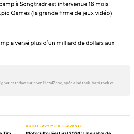
camp à Songtradr est intervenue 18 mois
Epic Games (la grande firme de jeux vidéo)
 a versé plus d’un milliard de dollars aux
gner et rédacteur chez MetalZone, spécialisé rock, hard rock et
ACTU HEAVY METAL SUIVANTE
ue Tim
Motocultor Festival 2024 : Une salve de