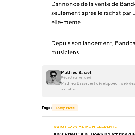
L’annonce de la vente de Band
seulement après le rachat par 
elle-même.
Depuis son lancement, Bandcamp
musiciens.
Mathieu Basset
Rédacteur en chef
Mathieu Basset est développeur, web desi
metalcore.
Tags :
Heavy Metal
ACTU HEAVY METAL PRÉCÉDENTE
KK’s Priest : K.K. Downing affirme q