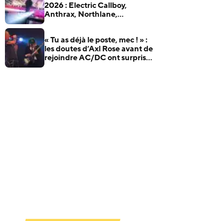
2026 : Electric Callboy,
Anthrax, Northlane,
Xandria… et plus encore
« Tu as déjà le poste, mec ! » :
les doutes d’Axl Rose avant de
rejoindre AC/DC ont surpris
Duff McKagan