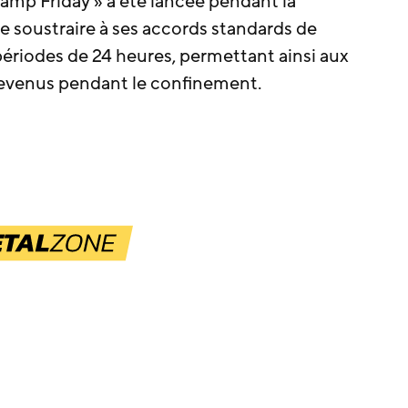
dcamp Friday » a été lancée pendant la
se soustraire à ses accords standards de
ériodes de 24 heures, permettant ainsi aux
evenus pendant le confinement.