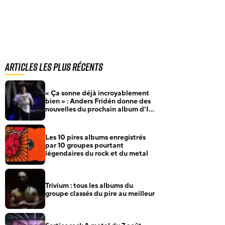
Articles les plus récents
« Ça sonne déjà incroyablement
bien » : Anders Fridén donne des
nouvelles du prochain album d’In
Flames
Les 10 pires albums enregistrés
par 10 groupes pourtant
légendaires du rock et du metal
Trivium : tous les albums du
groupe classés du pire au meilleur