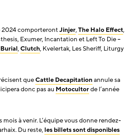
 2024 comporteront
Jinjer
,
The Halo Effect
,
sthesis, Exumer, Incantation et Left To Die –
 Burial
,
Clutch
, Kvelertak, Les Sheriff, Liturgy
 précisent que
Cattle Decapitation
annule sa
icipera donc pas au
Motocultor
de l’année
es mois à venir. L’équipe vous donne rendez-
rhaix. Du reste,
les billets sont disponibles