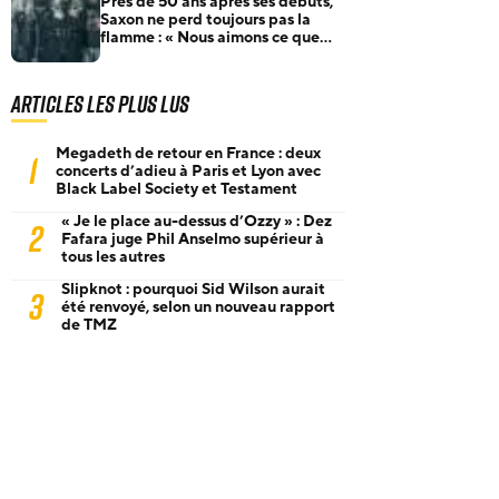
Près de 50 ans après ses débuts,
Saxon ne perd toujours pas la
flamme : « Nous aimons ce que
nous faisons »
Articles les plus lus
Megadeth de retour en France : deux
1
concerts d’adieu à Paris et Lyon avec
Black Label Society et Testament
« Je le place au-dessus d’Ozzy » : Dez
2
Fafara juge Phil Anselmo supérieur à
tous les autres
Slipknot : pourquoi Sid Wilson aurait
3
été renvoyé, selon un nouveau rapport
de TMZ