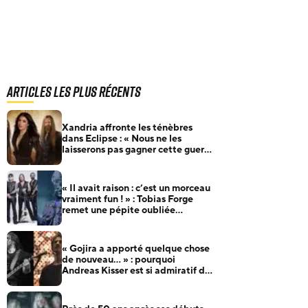
Articles les plus récents
Xandria affronte les ténèbres
dans Eclipse : « Nous ne les
laisserons pas gagner cette guerre
»
« Il avait raison : c’est un morceau
vraiment fun ! » : Tobias Forge
remet une pépite oubliée
d’Accept à l’honneur
« Gojira a apporté quelque chose
de nouveau… » : pourquoi
Andreas Kisser est si admiratif du
groupe français