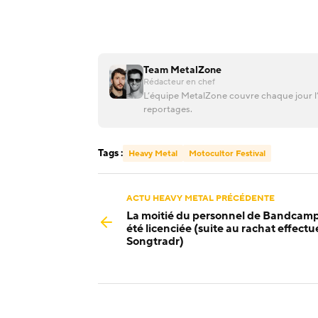
Team MetalZone
Rédacteur en chef
L’équipe MetalZone couvre chaque jour l’
reportages.
Tags :
Heavy Metal
Motocultor Festival
ACTU HEAVY METAL PRÉCÉDENTE
La moitié du personnel de Bandcamp
été licenciée (suite au rachat effectu
Songtradr)