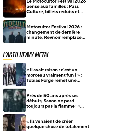
Le Motocultor Festival 2026
pense aux familles : Pass
Culture, billets réduits et
entrée gratuite pour les
enfants
Motocultor Festival 2026 :
changement de dernière
minute, Revnoir remplace
Chelsea Grin
L'actu Heavy Metal
« Il avait raison : c’est un
morceau vraiment fun ! » :
Tobias Forge remet une
pépite oubliée d’Accept à
l’honneur
Près de 50 ans après ses
débuts, Saxon ne perd
toujours pas la flamme : «
Nous aimons ce que nous
faisons »
« Ils venaient de créer
quelque chose de totalement