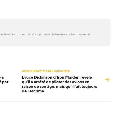
actualité rock et metal avec news, interviews, chroniques et
ACTU HEAVY METAL SUIVANTE
 a
Bruce Dickinson d’Iron Maiden révèle
é par
qu’il a arrêté de piloter des avions en
raison de son âge, mais qu’il fait toujours
de l’escrime