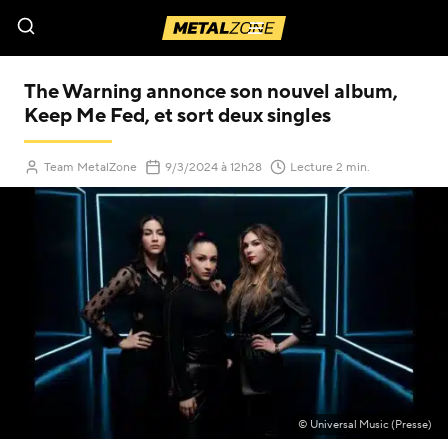
Menu
The Warning annonce son nouvel album,
Keep Me Fed, et sort deux singles
(Mis à jour le
)
Team MetalZone
9/3/2024
à 12h28
Lecture 2 min.
© Universal Music (Presse)