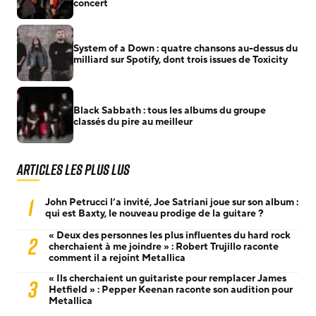
concert
System of a Down : quatre chansons au-dessus du
milliard sur Spotify, dont trois issues de Toxicity
Black Sabbath : tous les albums du groupe
classés du pire au meilleur
Articles les plus lus
1
John Petrucci l’a invité, Joe Satriani joue sur son album :
qui est Baxty, le nouveau prodige de la guitare ?
« Deux des personnes les plus influentes du hard rock
2
cherchaient à me joindre » : Robert Trujillo raconte
comment il a rejoint Metallica
« Ils cherchaient un guitariste pour remplacer James
3
Hetfield » : Pepper Keenan raconte son audition pour
Metallica