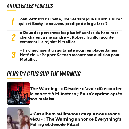
Articles les plus lus
1
John Petrucci l’a invité, Joe Satriani joue sur son album :
qui est Baxty, le nouveau prodige de la guitare ?
« Deux des personnes les plus influentes du hard rock
2
cherchaient à me joindre » : Robert Trujillo raconte
comment il a rejoint Metallica
« Ils cherchaient un guitariste pour remplacer James
3
Hetfield » : Pepper Keenan raconte son audition pour
Metallica
Plus d'actus sur The Warning
The Warning : « Désolée d’avoir dû écourter
le concert à Münster » ; Pau s’exprime après
son malaise
« Cet album reflète tout ce que nous avons
vécu » : The Warning annonce Everything’s
Falling et dévoile Ritual