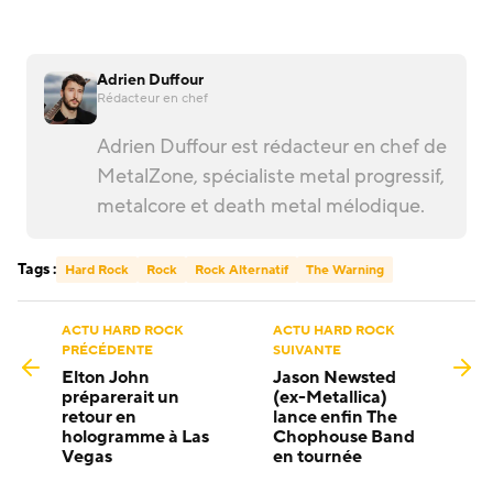
Adrien Duffour
Rédacteur en chef
Adrien Duffour est rédacteur en chef de
MetalZone, spécialiste metal progressif,
metalcore et death metal mélodique.
Tags :
Hard Rock
Rock
Rock Alternatif
The Warning
ACTU HARD ROCK
ACTU HARD ROCK
PRÉCÉDENTE
SUIVANTE
Elton John
Jason Newsted
préparerait un
(ex-Metallica)
retour en
lance enfin The
hologramme à Las
Chophouse Band
Vegas
en tournée