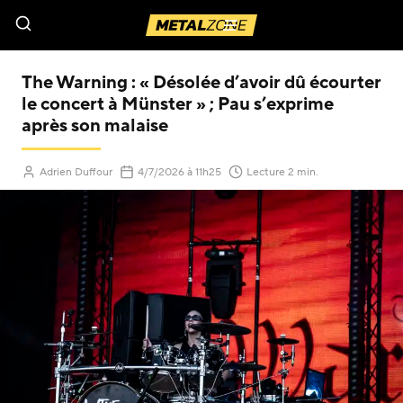
Menu
The Warning : « Désolée d’avoir dû écourter
le concert à Münster » ; Pau s’exprime
après son malaise
(Mis à jour le
)
Adrien Duffour
4/7/2026
à 11h25
Lecture 2 min.