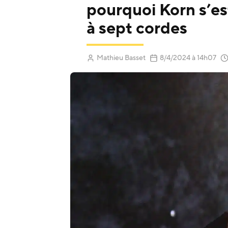
pourquoi Korn s’est
à sept cordes
(Mis à jour 
Mathieu Basset
8/4/2024
à 14h07