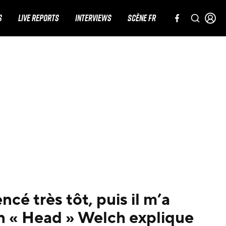
S
LIVE REPORTS
INTERVIEWS
SCÈNE FR
encé très tôt, puis il m’a
an « Head » Welch explique