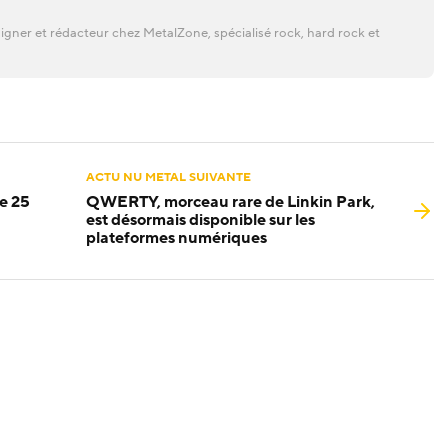
gner et rédacteur chez MetalZone, spécialisé rock, hard rock et
ACTU NU METAL SUIVANTE
ée 25
QWERTY, morceau rare de Linkin Park,
u
est désormais disponible sur les
plateformes numériques