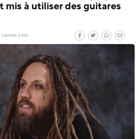
 mis à utiliser des guitares
le
)
Lecture 2 min.