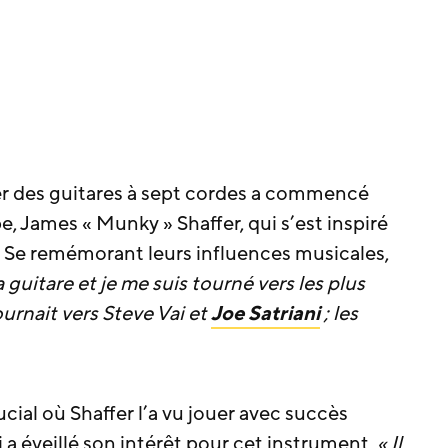
er des guitares à sept cordes a commencé
James « Munky » Shaffer, qui s’est inspiré
. Se remémorant leurs influences musicales,
la guitare et je me suis tourné vers les plus
rnait vers Steve Vai et
Joe Satriani
; les
ial où Shaffer l’a vu jouer avec succès
i a éveillé son intérêt pour cet instrument.
« Il