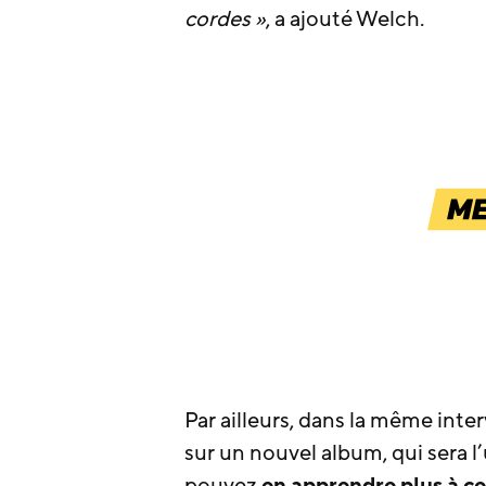
cordes »
, a ajouté Welch.
Par ailleurs, dans la même inte
sur un nouvel album, qui sera l’
pouvez
en apprendre plus à ce 