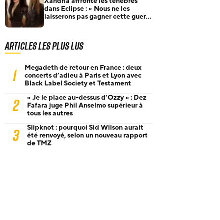
Xandria affronte les ténèbres
dans Eclipse : « Nous ne les
laisserons pas gagner cette guerre
»
Articles les plus lus
Megadeth de retour en France : deux
1
concerts d’adieu à Paris et Lyon avec
Black Label Society et Testament
« Je le place au-dessus d’Ozzy » : Dez
2
Fafara juge Phil Anselmo supérieur à
tous les autres
Slipknot : pourquoi Sid Wilson aurait
3
été renvoyé, selon un nouveau rapport
de TMZ