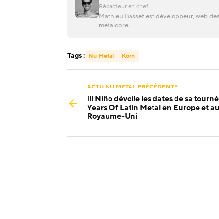
Rédacteur en chef
Mathieu Basset est développeur, web desi
metalcore.
Tags :
Nu Metal
Korn
ACTU NU METAL PRÉCÉDENTE
Ill Niño dévoile les dates de sa tourn
Years Of Latin Metal en Europe et a
Royaume-Uni