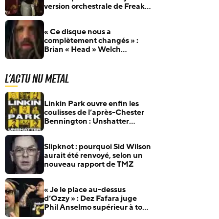
version orchestrale de Freak
On A Leash
« Ce disque nous a
complètement changés » :
Brian « Head » Welch
explique comment Faith No
More a inspiré Korn
L'actu Nu Metal
Linkin Park ouvre enfin les
coulisses de l’après-Chester
Bennington : Unshatter
sortira au cinéma le 30
septembre
Slipknot : pourquoi Sid Wilson
aurait été renvoyé, selon un
nouveau rapport de TMZ
« Je le place au-dessus
d’Ozzy » : Dez Fafara juge
Phil Anselmo supérieur à tous
les autres