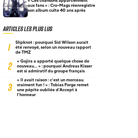
« Ces chansons appartiennent
aux fans » : Cro-Mags réenregistre
son album culte 40 ans après
Articles les plus lus
Slipknot : pourquoi Sid Wilson aurait
1
été renvoyé, selon un nouveau rapport
de TMZ
« Gojira a apporté quelque chose de
2
nouveau… » : pourquoi Andreas Kisser
est si admiratif du groupe français
« Il avait raison : c’est un morceau
3
vraiment fun ! » : Tobias Forge remet
une pépite oubliée d’Accept à
l’honneur