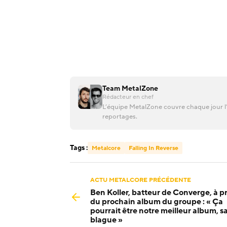
Team MetalZone
Rédacteur en chef
L’équipe MetalZone couvre chaque jour l’
reportages.
Tags :
Metalcore
Falling In Reverse
ACTU METALCORE PRÉCÉDENTE
Ben Koller, batteur de Converge, à p
du prochain album du groupe : « Ça
pourrait être notre meilleur album, s
blague »