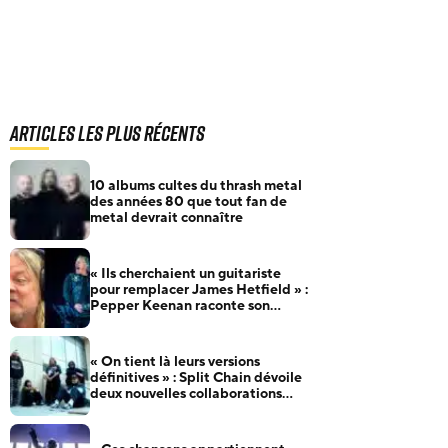
Articles les plus récents
10 albums cultes du thrash metal
des années 80 que tout fan de
metal devrait connaître
« Ils cherchaient un guitariste
pour remplacer James Hetfield » :
Pepper Keenan raconte son
audition pour Metallica
« On tient là leurs versions
définitives » : Split Chain dévoile
deux nouvelles collaborations
pour motionblur [DELUXE]