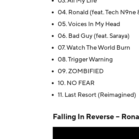
03. All My Life
04. Ronald (feat. Tech N9ne &
05. Voices In My Head
06. Bad Guy (feat. Saraya)
07. Watch The World Burn
08. Trigger Warning
09. ZOMBIFIED
10. NO FEAR
11. Last Resort (Reimagined)
Falling In Reverse – Rona