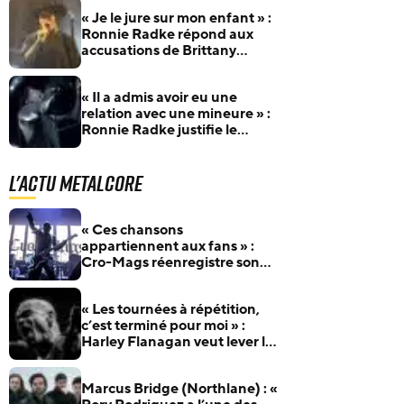
Furlan
« Je le jure sur mon enfant » :
Ronnie Radke répond aux
accusations de Brittany
Furlan et à l’insulte de Tommy
Lee
« Il a admis avoir eu une
relation avec une mineure » :
Ronnie Radke justifie le
renvoi de Max Georgiev – Le
guitariste nie les faits
L'actu Metalcore
« Ces chansons
appartiennent aux fans » :
Cro-Mags réenregistre son
album culte 40 ans après
« Les tournées à répétition,
c’est terminé pour moi » :
Harley Flanagan veut lever le
pied avec Cro-Mags
Marcus Bridge (Northlane) : «