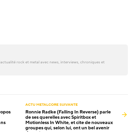
actualité rock et metal avec news, interviews, chroniques et
ACTU METALCORE SUIVANTE
ropos
Ronnie Radke (Falling In Reverse) parle
de ses querelles avec Spiritbox et
ans
Motionless In White, et cite de nouveaux
groupes qui, selon lui, ont un bel avenir