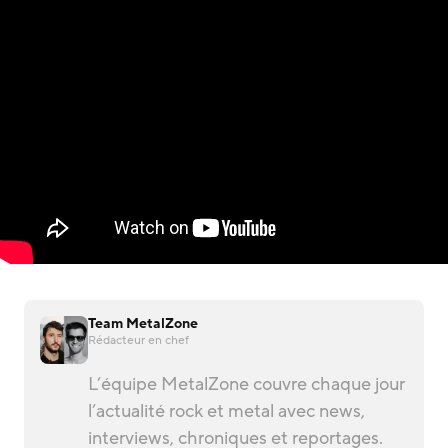
Team MetalZone
Rédacteur en chef
L’équipe MetalZone couvre chaque jour
l’actualité rock et metal avec news,
interviews, chroniques et reportages.