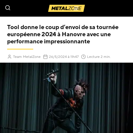
Menu
Tool donne le coup d’envoi de sa tournée
européenne 2024 à Hanovre avec une
performance impressionnante
(Mis à jour le
)
Team MetalZone
26/5/2024
à 11h47
Lecture 2 min.