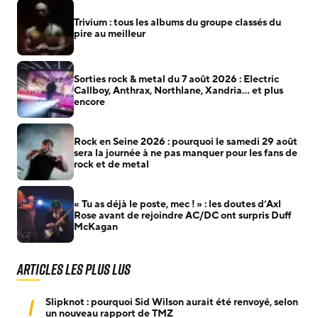
Trivium : tous les albums du groupe classés du
pire au meilleur
Sorties rock & metal du 7 août 2026 : Electric
Callboy, Anthrax, Northlane, Xandria… et plus
encore
Rock en Seine 2026 : pourquoi le samedi 29 août
sera la journée à ne pas manquer pour les fans de
rock et de metal
« Tu as déjà le poste, mec ! » : les doutes d’Axl
Rose avant de rejoindre AC/DC ont surpris Duff
McKagan
Articles les plus lus
1
Slipknot : pourquoi Sid Wilson aurait été renvoyé, selon
un nouveau rapport de TMZ