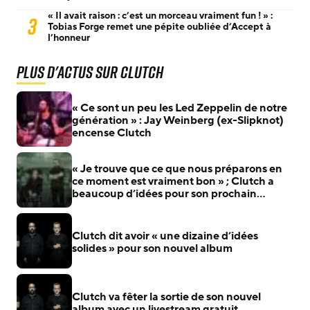
« Il avait raison : c’est un morceau vraiment fun ! » :
3
Tobias Forge remet une pépite oubliée d’Accept à
l’honneur
Plus d'actus sur Clutch
« Ce sont un peu les Led Zeppelin de notre
génération » : Jay Weinberg (ex-Slipknot)
encense Clutch
« Je trouve que ce que nous préparons en
ce moment est vraiment bon » ; Clutch a
beaucoup d’idées pour son prochain
album, qui devrait sortir en 2025
Clutch dit avoir « une dizaine d’idées
solides » pour son nouvel album
Clutch va fêter la sortie de son nouvel
album avec un livestream gratuit