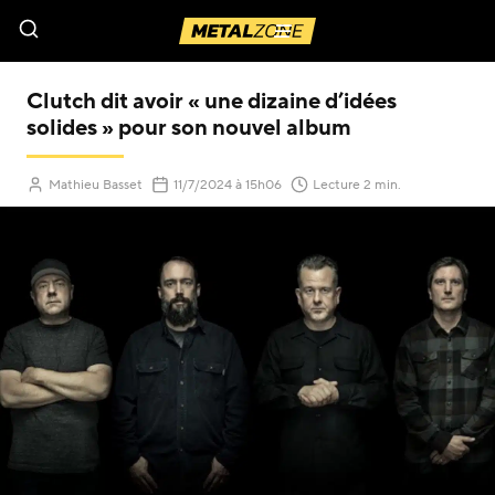
Menu
Clutch dit avoir « une dizaine d’idées
solides » pour son nouvel album
(Mis à jour le
)
Mathieu Basset
11/7/2024
à 15h06
Lecture 2 min.