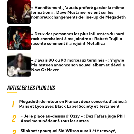
« Honnêtement, j’aurais préféré garder la même
formation » : Dave Mustaine revient sur les
nombreux changements de line-up de Megadeth
« Deux des personnes les plus influentes du hard
rock cherchaient à me joindre » : Robert Trujillo
raconte comment il a rejoint Metallica
« J’avais 80 ou 90 morceaux terminés » : Yngwie
Malmsteen annonce son nouvel album et dévoile
Now Or Never
Articles les plus lus
1
Megadeth de retour en France : deux concerts d’adieu à
Paris et Lyon avec Black Label Society et Testament
2
« Je le place au-dessus d’Ozzy » : Dez Fafara juge Phil
Anselmo supérieur à tous les autres
3
Slipknot : pourquoi Sid Wilson aurait été renvoyé,