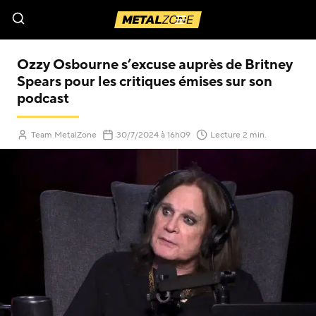
Menu
Ozzy Osbourne s’excuse auprès de Britney
Spears pour les critiques émises sur son
podcast
(Mis à jour le
)
Team MetalZone
30/7/2024
à 16h09
Lecture 2 min.