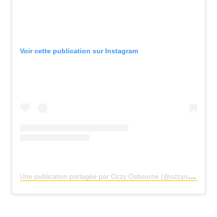
Voir cette publication sur Instagram
U
ne publication partagée par Ozzy Osbourne (@ozzyosbourne)