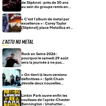
de Slipknot : près de 30 ans
au sein du groupe remis en
question
« C’est l’album de metal par
excellence » : Corey Taylor
(Slipknot) place Metallica et
Master Of Puppets au
sommet
L'actu Nu Metal
Rock en Seine 2026 :
pourquoi le samedi 29 août
sera la journée à ne pas
manquer pour les fans de
rock et de metal
« On tient là leurs versions
définitives » : Split Chain
dévoile deux nouvelles
collaborations pour
motionblur [DELUXE]
Linkin Park ouvre enfin les
coulisses de l’après-Chester
Bennington : Unshatter