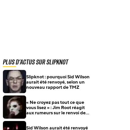
Plus d'actus sur Slipknot
Slipknot : pourquoi Sid Wilson
aurait été renvoyé, selon un
nouveau rapport de TMZ
« Ne croyez pas tout ce que
vous lisez » : Jim Root réagit
aux rumeurs sur le renvoi de
Sid Wilson de Slipknot
Sid Wilson aurait été renvoyé