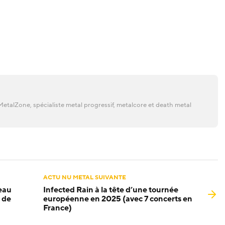
etalZone, spécialiste metal progressif, metalcore et death metal
ACTU NU METAL SUIVANTE
eau
Infected Rain à la tête d’une tournée
e de
européenne en 2025 (avec 7 concerts en
France)