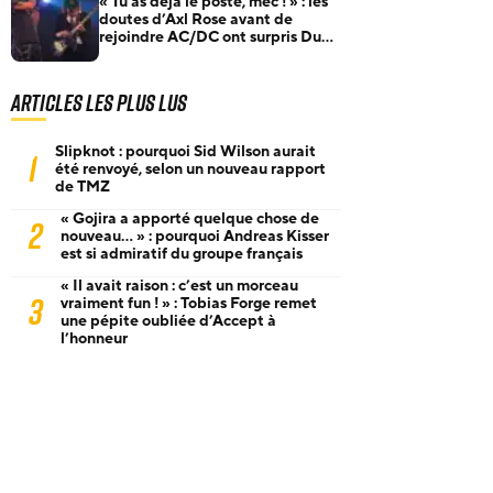
« Tu as déjà le poste, mec ! » : les
doutes d’Axl Rose avant de
rejoindre AC/DC ont surpris Duff
McKagan
Articles les plus lus
Slipknot : pourquoi Sid Wilson aurait
1
été renvoyé, selon un nouveau rapport
de TMZ
« Gojira a apporté quelque chose de
2
nouveau… » : pourquoi Andreas Kisser
est si admiratif du groupe français
« Il avait raison : c’est un morceau
3
vraiment fun ! » : Tobias Forge remet
une pépite oubliée d’Accept à
l’honneur