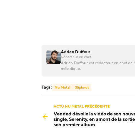
Adrien Duffour
Rédacteur en chef
Adrien Duffour est rédacteur en chef de M
mélodique.
Tags :
Nu Metal
Slipknot
ACTU NU METAL PRÉCÉDENTE
Vended dévoile la vidéo de son nouv
single, Serenity, en amont de la sorti
son premier album