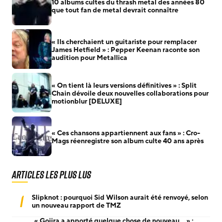
10 albums cultes du thrash metal des années 80
que tout fan de metal devrait connaître
« Ils cherchaient un guitariste pour remplacer
James Hetfield » : Pepper Keenan raconte son
audition pour Metallica
« On tient là leurs versions définitives » : Split
Chain dévoile deux nouvelles collaborations pour
motionblur [DELUXE]
« Ces chansons appartiennent aux fans » : Cro-
Mags réenregistre son album culte 40 ans après
Articles les plus lus
1
Slipknot : pourquoi Sid Wilson aurait été renvoyé, selon
un nouveau rapport de TMZ
« Gojira a apporté quelque chose de nouveau… » :