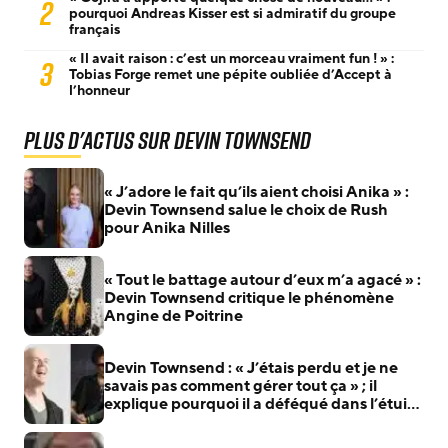
2
pourquoi Andreas Kisser est si admiratif du groupe
français
« Il avait raison : c’est un morceau vraiment fun ! » :
3
Tobias Forge remet une pépite oubliée d’Accept à
l’honneur
Plus d'actus sur Devin Townsend
« J’adore le fait qu’ils aient choisi Anika » :
Devin Townsend salue le choix de Rush
pour Anika Nilles
« Tout le battage autour d’eux m’a agacé » :
Devin Townsend critique le phénomène
Angine de Poitrine
Devin Townsend : « J’étais perdu et je ne
savais pas comment gérer tout ça » ; il
explique pourquoi il a déféqué dans l’étui
de Steve Vai