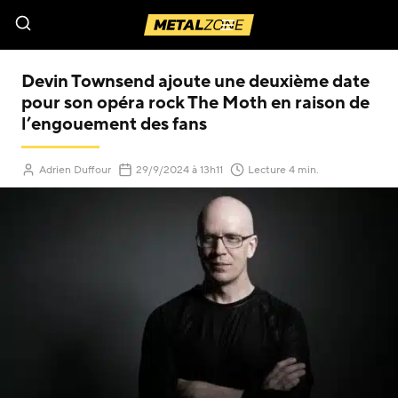
Menu
Devin Townsend ajoute une deuxième date
pour son opéra rock The Moth en raison de
l’engouement des fans
(Mis à jour le
)
Adrien Duffour
29/9/2024
à 13h11
Lecture 4 min.