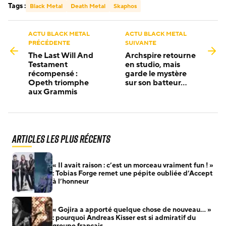
Tags :
Black Metal
Death Metal
Skaphos
ACTU BLACK METAL
ACTU BLACK METAL
PRÉCÉDENTE
SUIVANTE
The Last Will And
Archspire retourne
Testament
en studio, mais
récompensé :
garde le mystère
Opeth triomphe
sur son batteur…
aux Grammis
Articles les plus récents
« Il avait raison : c’est un morceau vraiment fun ! »
: Tobias Forge remet une pépite oubliée d’Accept
à l’honneur
« Gojira a apporté quelque chose de nouveau… »
: pourquoi Andreas Kisser est si admiratif du
groupe français