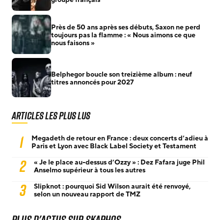
Près de 50 ans après ses débuts, Saxon ne perd
toujours pas la flamme : « Nous aimons ce que
nous faisons »
Belphegor boucle son treizième album : neuf
titres annoncés pour 2027
Articles les plus lus
1
Megadeth de retour en France : deux concerts d’adieu à
Paris et Lyon avec Black Label Society et Testament
2
« Je le place au-dessus d’Ozzy » : Dez Fafara juge Phil
Anselmo supérieur à tous les autres
3
Slipknot : pourquoi Sid Wilson aurait été renvoyé,
selon un nouveau rapport de TMZ
Plus d'actus sur Skaphos