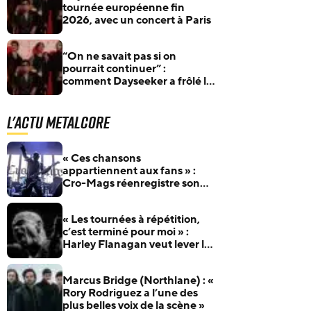
tournée européenne fin
2026, avec un concert à Paris
“On ne savait pas si on
pourrait continuer” :
comment Dayseeker a frôlé la
fin avant le succès
L'actu Metalcore
« Ces chansons
appartiennent aux fans » :
Cro-Mags réenregistre son
album culte 40 ans après
« Les tournées à répétition,
c’est terminé pour moi » :
Harley Flanagan veut lever le
pied avec Cro-Mags
Marcus Bridge (Northlane) : «
Rory Rodriguez a l’une des
plus belles voix de la scène »