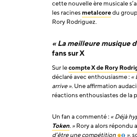
cette nouvelle ère musicale s’
les racines
metalcore
du groupe
Rory Rodriguez.
« La meilleure musique de
fans sur X
Sur le
compte X de Rory Rodri
déclaré avec enthousiasme :
« 
arrive »
. Une affirmation audac
réactions enthousiastes de la
Un fan a commenté :
« Déjà hy
Token
. »
Rory a alors répondu a
d’être une compétition
»
, 