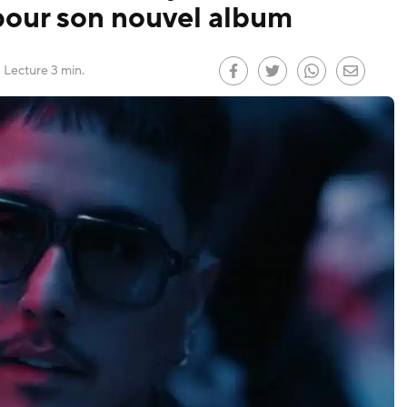
 pour son nouvel album
 le
)
Lecture 3 min.