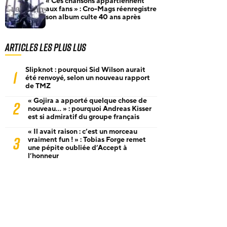
« Ces chansons appartiennent
aux fans » : Cro-Mags réenregistre
son album culte 40 ans après
Articles les plus lus
Slipknot : pourquoi Sid Wilson aurait
1
été renvoyé, selon un nouveau rapport
de TMZ
« Gojira a apporté quelque chose de
2
nouveau… » : pourquoi Andreas Kisser
est si admiratif du groupe français
« Il avait raison : c’est un morceau
3
vraiment fun ! » : Tobias Forge remet
une pépite oubliée d’Accept à
l’honneur