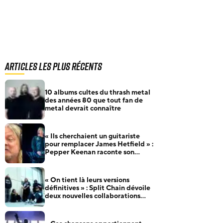
Articles les plus récents
10 albums cultes du thrash metal
des années 80 que tout fan de
metal devrait connaître
« Ils cherchaient un guitariste
pour remplacer James Hetfield » :
Pepper Keenan raconte son
audition pour Metallica
« On tient là leurs versions
définitives » : Split Chain dévoile
deux nouvelles collaborations
pour motionblur [DELUXE]