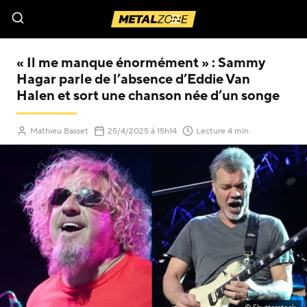
Menu
« Il me manque énormément » : Sammy
Hagar parle de l’absence d’Eddie Van
Halen et sort une chanson née d’un songe
(Mis à jour le
)
Mathieu Basset
25/4/2025
à 15h14
Lecture 4 min.