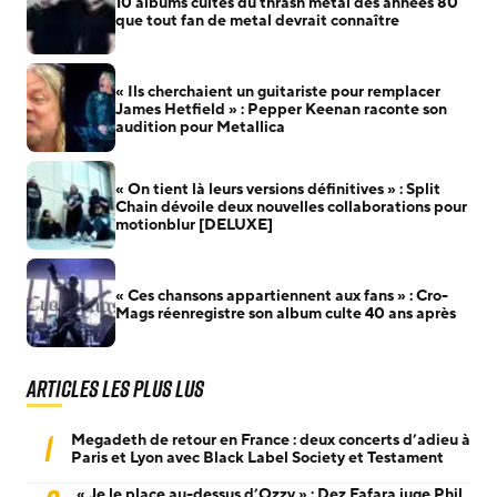
10 albums cultes du thrash metal des années 80
que tout fan de metal devrait connaître
« Ils cherchaient un guitariste pour remplacer
James Hetfield » : Pepper Keenan raconte son
audition pour Metallica
« On tient là leurs versions définitives » : Split
Chain dévoile deux nouvelles collaborations pour
motionblur [DELUXE]
« Ces chansons appartiennent aux fans » : Cro-
Mags réenregistre son album culte 40 ans après
Articles les plus lus
1
Megadeth de retour en France : deux concerts d’adieu à
Paris et Lyon avec Black Label Society et Testament
« Je le place au-dessus d’Ozzy » : Dez Fafara juge Phil