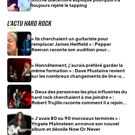
Ritchie Blackmore explique pourquoi il a
toujours rejeté le tapping
L'actu Hard Rock
« Ils cherchaient un guitariste pour
remplacer James Hetfield » : Pepper
Keenan raconte son audition pour
Metallica
« Honnêtement, j’aurais préféré garder la
même formation » : Dave Mustaine revient
sur les nombreux changements de line-up
de Megadeth
« Deux des personnes les plus influentes du
hard rock cherchaient à me joindre » :
Robert Trujillo raconte comment il a rejoint
Metallica
« J’avais 80 ou 90 morceaux terminés » :
Yngwie Malmsteen annonce son nouvel
album et dévoile Now Or Never