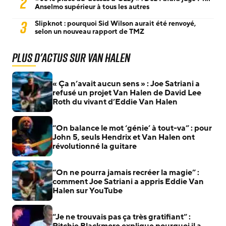
2
Anselmo supérieur à tous les autres
3
Slipknot : pourquoi Sid Wilson aurait été renvoyé,
selon un nouveau rapport de TMZ
Plus d'actus sur Van Halen
« Ça n’avait aucun sens » : Joe Satriani a
refusé un projet Van Halen de David Lee
Roth du vivant d’Eddie Van Halen
“On balance le mot ‘génie’ à tout-va” : pour
John 5, seuls Hendrix et Van Halen ont
révolutionné la guitare
“On ne pourra jamais recréer la magie” :
comment Joe Satriani a appris Eddie Van
Halen sur YouTube
“Je ne trouvais pas ça très gratifiant” :