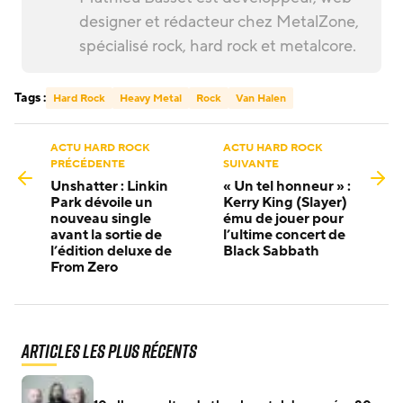
designer et rédacteur chez MetalZone,
spécialisé rock, hard rock et metalcore.
Tags :
Hard Rock
Heavy Metal
Rock
Van Halen
ACTU HARD ROCK
ACTU HARD ROCK
PRÉCÉDENTE
SUIVANTE
Unshatter : Linkin
« Un tel honneur » :
Park dévoile un
Kerry King (Slayer)
nouveau single
ému de jouer pour
avant la sortie de
l’ultime concert de
l’édition deluxe de
Black Sabbath
From Zero
Articles les plus récents