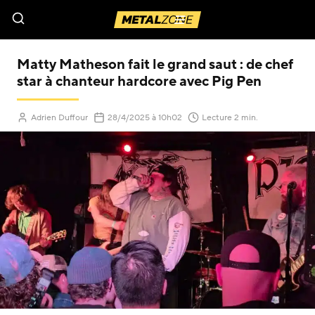
Menu
Matty Matheson fait le grand saut : de chef
star à chanteur hardcore avec Pig Pen
(Mis à jour le
)
Adrien Duffour
28/4/2025
à 10h02
Lecture 2 min.