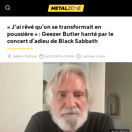
Menu
« J’ai rêvé qu’on se transformait en
poussière » : Geezer Butler hanté par le
concert d’adieu de Black Sabbath
(Mis à jour le
)
Adrien Duffour
6/5/2025
à 12h04
Lecture 3 min.