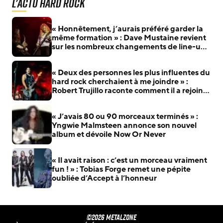
L'actu Hard Rock
« Honnêtement, j’aurais préféré garder la
même formation » : Dave Mustaine revient
sur les nombreux changements de line-up
de Megadeth
« Deux des personnes les plus influentes du
hard rock cherchaient à me joindre » :
Robert Trujillo raconte comment il a rejoint
Metallica
« J’avais 80 ou 90 morceaux terminés » :
Yngwie Malmsteen annonce son nouvel
album et dévoile Now Or Never
« Il avait raison : c’est un morceau vraiment
fun ! » : Tobias Forge remet une pépite
oubliée d’Accept à l’honneur
©2026 METALZONE