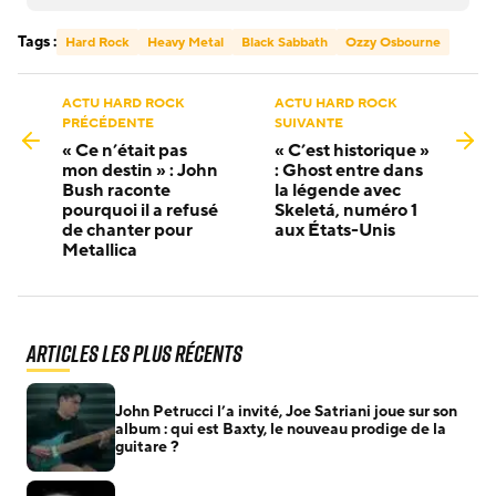
Tags :
Hard Rock
Heavy Metal
Black Sabbath
Ozzy Osbourne
ACTU HARD ROCK
ACTU HARD ROCK
PRÉCÉDENTE
SUIVANTE
« Ce n’était pas
« C’est historique »
mon destin » : John
: Ghost entre dans
Bush raconte
la légende avec
pourquoi il a refusé
Skeletá, numéro 1
de chanter pour
aux États-Unis
Metallica
Articles les plus récents
John Petrucci l’a invité, Joe Satriani joue sur son
album : qui est Baxty, le nouveau prodige de la
guitare ?